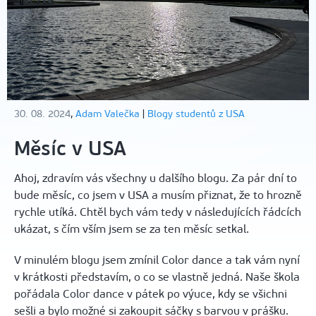
30. 08. 2024
,
Adam Valečka
|
Blogy studentů z USA
Měsíc v USA
Ahoj, zdravím vás všechny u dalšího blogu. Za pár dní to
bude měsíc, co jsem v USA a musím přiznat, že to hrozně
rychle utíká. Chtěl bych vám tedy v následujících řádcích
ukázat, s čím vším jsem se za ten měsíc setkal.
V minulém blogu jsem zmínil Color dance a tak vám nyní
v krátkosti představím, o co se vlastně jedná. Naše škola
pořádala Color dance v pátek po výuce, kdy se všichni
sešli a bylo možné si zakoupit sáčky s barvou v prášku.