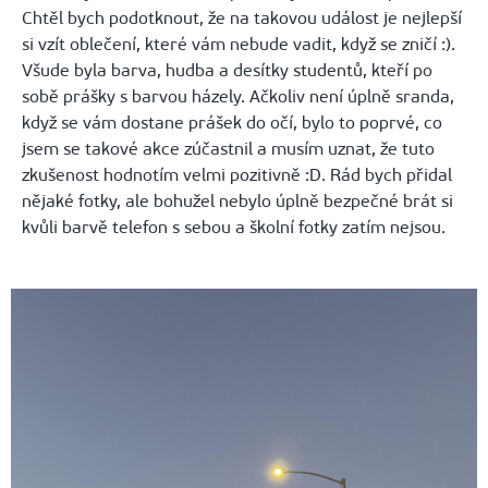
Chtěl bych podotknout, že na takovou událost je nejlepší
si vzít oblečení, které vám nebude vadit, když se zničí :).
Všude byla barva, hudba a desítky studentů, kteří po
sobě prášky s barvou házely. Ačkoliv není úplně sranda,
když se vám dostane prášek do očí, bylo to poprvé, co
jsem se takové akce zúčastnil a musím uznat, že tuto
zkušenost hodnotím velmi pozitivně :D. Rád bych přidal
nějaké fotky, ale bohužel nebylo úplně bezpečné brát si
kvůli barvě telefon s sebou a školní fotky zatím nejsou.