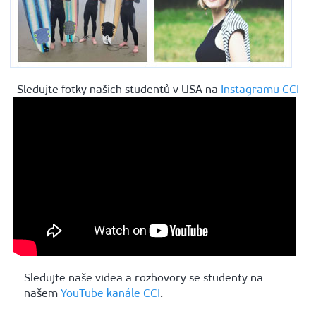
Sledujte fotky našich studentů v USA na
Instagramu CCI
Sledujte naše videa a rozhovory se studenty na
našem
YouTube kanále CCI
.