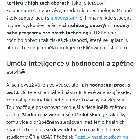
kariéru v high-tech oborech
, jako je letectví,
kosmonautika nebo vývoj moderních technologií. Mnohé
školy spolupracují s
univerzitami
či firmami, kde studenti
mohou vyzkoušet práci s
simulátory, datovými modely
nebo programy pro návrh technologií
. Už během
ročního pobytu tak získáš zkušenosti, které se uplatní v
oborech, kde je umělá inteligence klíčovým nástrojem.
Umělá inteligence v hodnocení a zpětné
vazbě
AI se nevyužívá jen ve výuce, ale i při
hodnocení prací a
testů
. Učitelé si pomáhají nástroji, které analyzují eseje,
kontrolují gramatiku nebo nabízejí návrhy na zlepšení.
To umožňuje poskytovat rychlejší a detailnější zpětnou
vazbu.
Studium na americké střední škole
je tak díky
tomu více o průběžném zlepšování než jen o finálních
známkách. Chceš se dozvědět více o rozdílech mezi
studiem v ČR a USA? Přečti si: ​
Rozdíly mezi studiem na