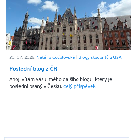
30. 07. 2026
,
Natálie Čečelovská
|
Blogy studentů z USA
Poslední blog z ČR
Ahoj, vítám vás u mého dalšího blogu, který je
poslední psaný v Česku.
celý příspěvek