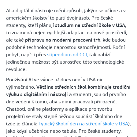
AI a digitální nástroje mění způsob, jakým se učíme a v
americkém školství to platí dvojnásob. Pro české
studenty, kteří plánují
studium na střední škole v USA
,
to znamená nejen rychlejší adaptaci na nové prostředí,
ale také
přípravu na moderní pracovní trh
, kde budou
podobné technologie naprostou samozřejmostí. Roční
pobyt, např. i přes
stipendium od CCI,
tak nabízí
jedinečnou možnost být uprostřed této technologické
revoluce.
Používání AI ve výuce už dnes není v USA nic
výjimečného.
Většina středních škol kombinuje tradiční
výuku s digitálními nástroji
a studenti jsou od prvního
dne vedeni k tomu, aby s nimi pracovali přirozeně.
Chatboti, online platformy a aplikace pro tvorbu
projektů se staly stejně běžnou součástí školního dne
(zde je článek:
Typický školní den na střední škole v USA
),
jako kdysi učebnice nebo tabule. Pro české studenty,