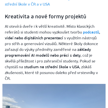
střední škole v ČR a v USA
Kreativita a nové formy projektů
AI otevírá dveře i k větší kreativitě. Místo klasických
referátů si studenti mohou vyzkoušet tvorbu
podcastů
,
videí nebo digitálních prezentací
s využitím nástrojů
pro střih a generování vizuálů. Některé školy dokonce
zařazují do výuky předměty zaměřené na
základy
programování AI modelů nebo práci s daty
, což je
skvělá příležitost i pro zahraniční studenty. Pokud se
chystáš na
studium na střední škole v USA
, získáš
zkušenosti, které tě posunou daleko před vrstevníky v
ČR.