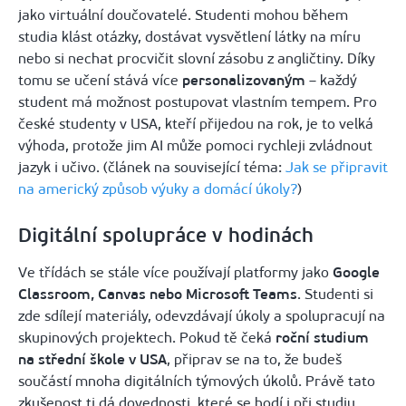
jako virtuální doučovatelé. Studenti mohou během
studia klást otázky, dostávat vysvětlení látky na míru
nebo si nechat procvičit slovní zásobu z angličtiny. Díky
tomu se učení stává více
personalizovaným
– každý
student má možnost postupovat vlastním tempem. Pro
české studenty v USA, kteří přijedou na rok, je to velká
výhoda, protože jim AI může pomoci rychleji zvládnout
jazyk i učivo. (článek na související téma:
Jak se připravit
na americký způsob výuky a domácí úkoly?
)
Digitální spolupráce v hodinách
Ve třídách se stále více používají platformy jako
Google
Classroom, Canvas nebo Microsoft Teams
. Studenti si
zde sdílejí materiály, odevzdávají úkoly a spolupracují na
skupinových projektech. Pokud tě čeká
roční studium
na střední škole v USA
, připrav se na to, že budeš
součástí mnoha digitálních týmových úkolů. Právě tato
zkušenost ti dá dovednosti, které se hodí i při studiu