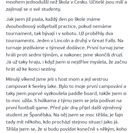
mnohem jednodušší než škola v Česku. Učitelé jsou milí a
zajímají se o své studenty.
Jak jsem již psala, každý den po škole máme
dvouhodinový vollyeball practice, pokud nemáme
tournament, tak bývají i v sobotu. Už proběhly dva
tournaments. Jeden v Lincoln a druhý v Great Falls. Na
turnaje jezdíváme v týmové dodávce. První turnaj jsme
hráli proti sedmi týmům, a nakonec jsme skončili druzí.
Já už taky hraju, i když jsem si nejdříve myslela, že začnu
hrát až ke konci sezóny.
Minulý víkend jsme jeli s host mom a její sestrou
campovat k Seeley lake. Bylo to moje první campování a
taky jsem poprvé vyzkoušela paddle board, takže jsem si
to moc užila. S holkama z týmu jsem se jela podívat na
první football game. Před pár dny přijel další výměnný
student ze Španělska. Na něj jsem se moc těšila, je fajn
tady mít někoho, kdo prochází stejnou situací jako já.
Těšila jsem se, že si budu povídat konečně s někým, koho