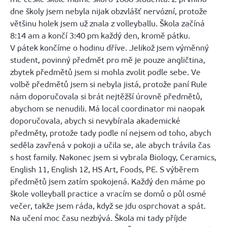
dne školy jsem nebyla nijak obzvlášť nervózní, protože
většinu holek jsem už znala z volleyballu. Škola začíná
8:14 am a končí 3:40 pm každý den, kromě pátku.
V pátek končíme o hodinu dříve. Jelikož jsem výměnný
student, povinný předmět pro mě je pouze angličtina,
zbytek předmětů jsem si mohla zvolit podle sebe. Ve
volbě předmětů jsem si nebyla jistá, protože paní Rule
nám doporučovala si brát nejtěžší úrovně předmětů,
abychom se nenudili. Má local coordinator mi naopak
doporučovala, abych si nevybírala akademické
předměty, protože tady podle ní nejsem od toho, abych
seděla zavřená v pokoji a učila se, ale abych trávila čas
s host family. Nakonec jsem si vybrala Biology, Ceramics,
English 11, English 12, HS Art, Foods, PE. S výběrem
předmětů jsem zatím spokojená. Každý den máme po
škole volleyball practice a vracím se domů o půl osmé
večer, takže jsem ráda, když se jdu osprchovat a spát.
Na učení moc času nezbývá. Škola mi tady příjde