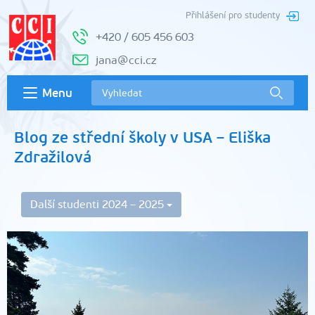
Přihlášení pro studenty
+420 / 605 456 603
jana@cci.cz
Menu
Blog ze střední školy v USA – Eliška
Zdražilová
Další studenti 2024 – 2025