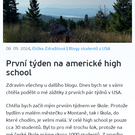
08. 09. 2024
,
Eliška Zdražilová
|
Blogy studentů z USA
První týden na americké high
school
Zdravím všechny u dalšího blogu. Dnes bych se s vámi
chtěla podělit o mé zážitky z prvních pár týdnů v USA.
Chtěla bych začít mým prvním týdnem ve škole. Protože
bydlím v malém městečku v Montaně, tak i škola, do
které chodím, je velmi malá. V celé high school je pouze
cca 30 studentů. Byl to pro mě trochu šok, protože na
mé české škole máme skoro 1000 studentů. Z prvního