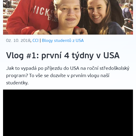
02. 10. 2018
,
CCI
|
Blogy studentů z USA
Vlog #1: první 4 týdny v USA
Jak to vypadá po příjezdu do USA na roční středoškolský
program? To vše se dozvíte v prvním vlogu naší
studentky.