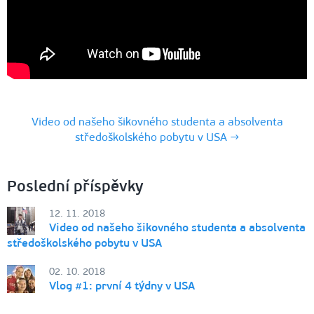
Video od našeho šikovného studenta a absolventa
středoškolského pobytu v USA →
Poslední příspěvky
12. 11. 2018
Video od našeho šikovného studenta a absolventa
středoškolského pobytu v USA
02. 10. 2018
Vlog #1: první 4 týdny v USA