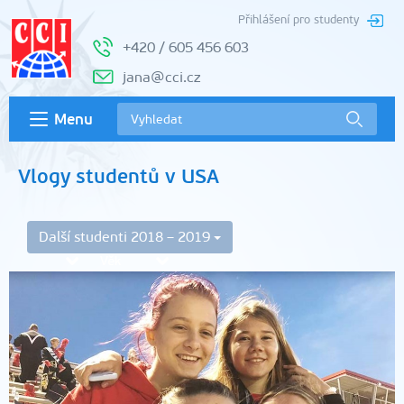
Přihlášení pro studenty
+420 / 605 456 603
jana@cci.cz
Menu
Vlogy studentů v USA
Další studenti 2018 – 2019