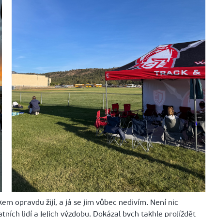
m opravdu žijí, a já se jim vůbec nedivím. Není nic
ních lidí a jejich výzdobu. Dokázal bych takhle projíždět