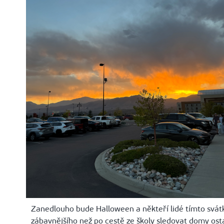
Zanedlouho bude Halloween a někteří lidé tímto svátke
zábavnějšího než po cestě ze školy sledovat domy ostat