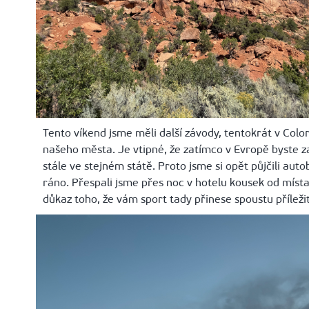
Tento víkend jsme měli další závody, tentokrát v Colo
našeho města. Je vtipné, že zatímco v Evropě byste za 
stále ve stejném státě. Proto jsme si opět půjčili auto
ráno. Přespali jsme přes noc v hotelu kousek od místa
důkaz toho, že vám sport tady přinese spoustu příležito