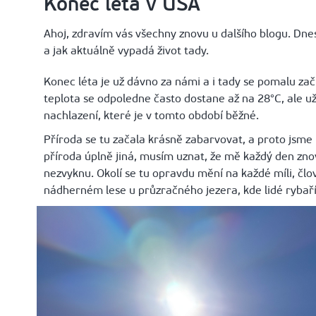
Konec léta v USA
Ahoj, zdravím vás všechny znovu u dalšího blogu. Dnes
a jak aktuálně vypadá život tady.
Konec léta je už dávno za námi a i tady se pomalu zač
teplota se odpoledne často dostane až na 28°C, ale u
nachlazení, které je v tomto období běžné.
Příroda se tu začala krásně zabarvovat, a proto jsme k
příroda úplně jiná, musím uznat, že mě každý den znovu
nezvyknu. Okolí se tu opravdu mění na každé míli, člov
nádherném lese u průzračného jezera, kde lidé rybaří