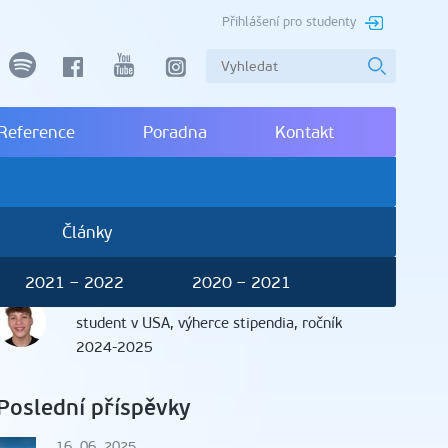
Přihlášení pro studenty
spotify
facebook
youtube
instagram
Reference
Poradna
Kontakt
Články
2021 – 2022
2020 – 2021
Adam Valečka
, Praha
student v USA, výherce stipendia, ročník
2024-2025
Poslední příspěvky
16. 06. 2025