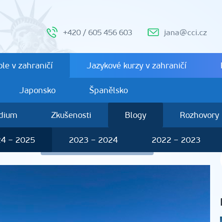
+420 / 605 456 603
jana@cci.cz
le v zahraničí
Jazykové kurzy v zahraničí
Japonsko
Španělsko
ndium
Zkušenosti
Blogy
Rozhovory
4 – 2025
2023 – 2024
2022 – 2023
alečka
Další studenti 2024 – 2025