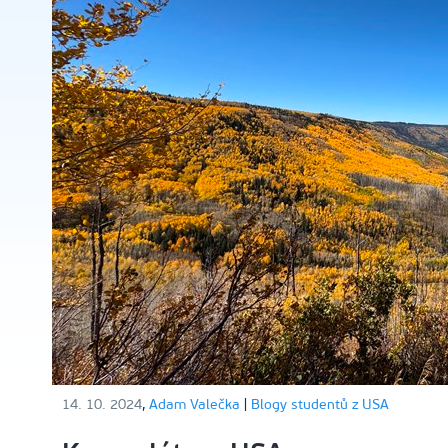
14. 10. 2024
,
Adam Valečka
|
Blogy studentů z USA