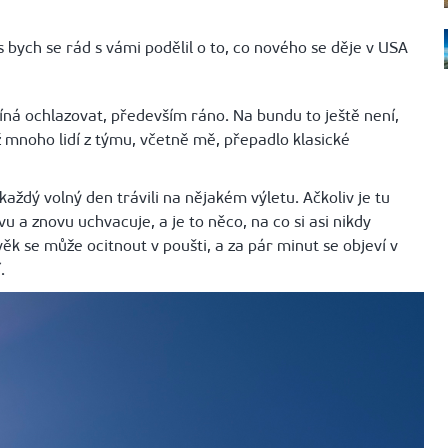
 bych se rád s vámi podělil o to, co nového se děje v USA
íná ochlazovat, především ráno. Na bundu to ještě není,
ž mnoho lidí z týmu, včetně mě, přepadlo klasické
aždý volný den trávili na nějakém výletu. Ačkoliv je tu
 a znovu uchvacuje, a je to něco, na co si asi nikdy
ěk se může ocitnout v poušti, a za pár minut se objeví v
.