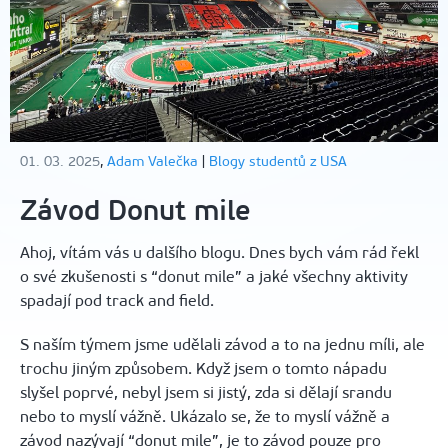
01. 03. 2025
,
Adam Valečka
|
Blogy studentů z USA
Závod Donut mile
Ahoj, vítám vás u dalšího blogu. Dnes bych vám rád řekl
o své zkušenosti s “donut mile” a jaké všechny aktivity
spadají pod track and field.
S naším týmem jsme udělali závod a to na jednu míli, ale
trochu jiným způsobem. Když jsem o tomto nápadu
slyšel poprvé, nebyl jsem si jistý, zda si dělají srandu
nebo to myslí vážně. Ukázalo se, že to myslí vážně a
závod nazývají “donut mile”, je to závod pouze pro