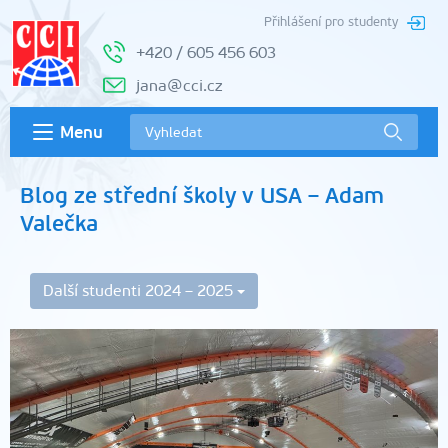
Přihlášení pro studenty
+420 / 605 456 603
jana@cci.cz
Menu
Blog ze střední školy v USA – Adam
Valečka
Další studenti 2024 – 2025