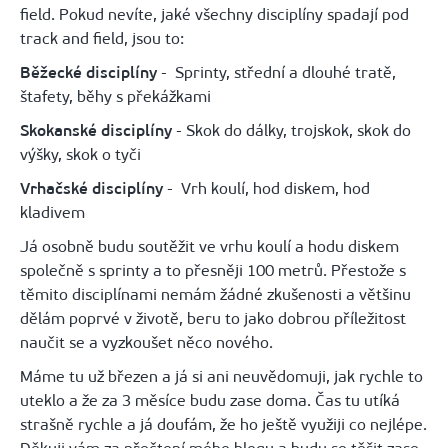
field. Pokud nevíte, jaké všechny disciplíny spadají pod
track and field, jsou to:
Běžecké disciplíny
- Sprinty, střední a dlouhé tratě,
štafety, běhy s překážkami
Skokanské disciplíny
- Skok do dálky, trojskok, skok do
výšky, skok o tyči
Vrhačské disciplíny
- Vrh koulí, hod diskem, hod
kladivem
Já osobně budu soutěžit ve vrhu koulí a hodu diskem
společně s sprinty a to přesněji 100 metrů. Přestože s
těmito disciplínami nemám žádné zkušenosti a většinu
dělám poprvé v životě, beru to jako dobrou příležitost
naučit se a vyzkoušet něco nového.
Máme tu už březen a já si ani neuvědomuji, jak rychle to
uteklo a že za 3 měsíce budu zase doma. Čas tu utíká
strašně rychle a já doufám, že ho ještě využiji co nejlépe.