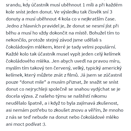
srandu, kdy účastník musí uběhnout 1 míli a při každém
kole sníst jeden donut. Ve výsledku tak člověk sní 3
donuty a musí uběhnout 4 kola co v nejkratším čase.
Jedno z hlavních pravidel je, že donut se nesmí jíst při
běhu a musí ho vždy dokončit na místě. Bohužel tím to
nekončilo, protože stejný závod jsme udělali s
čokoládovým mlékem, které je tady velmi populární.
Každé kolo tak účastník musel vypít jeden celý kelímek
čokoládového mléka. Jen abych uvedl na pravou míru,
myslím tím takový ten červený, velký, typický americký
kelímek, který můžete znát z filmů. Já jsem se zúčastnil
pouze “donut mile” a musím přiznat, že snažit se sníst
donut co nejrychleji společně se snahou vydýchat se je
docela výzva. Z našeho týmu se naštěstí nikomu
neudělalo špatně, a i když to byla zajímavá zkušenost,
asi nemám potřebu to zkoušet znovu a věřím, že mnoho
z nás se teď nebude na donut nebo čokoládové mléko
ani moct podívat :).