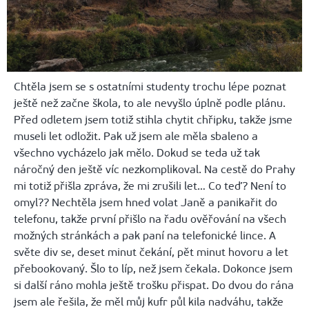
Chtěla jsem se s ostatními studenty trochu lépe poznat
ještě než začne škola, to ale nevyšlo úplně podle plánu.
Před odletem jsem totiž stihla chytit chřipku, takže jsme
museli let odložit. Pak už jsem ale měla sbaleno a
všechno vycházelo jak mělo. Dokud se teda už tak
náročný den ještě víc nezkomplikoval. Na cestě do Prahy
mi totiž přišla zpráva, že mi zrušili let… Co teď? Není to
omyl?? Nechtěla jsem hned volat Janě a panikařit do
telefonu, takže první přišlo na řadu ověřování na všech
možných stránkách a pak paní na telefonické lince. A
světe div se, deset minut čekání, pět minut hovoru a let
přebookovaný. Šlo to líp, než jsem čekala. Dokonce jsem
si další ráno mohla ještě trošku přispat. Do dvou do rána
jsem ale řešila, že měl můj kufr půl kila nadváhu, takže