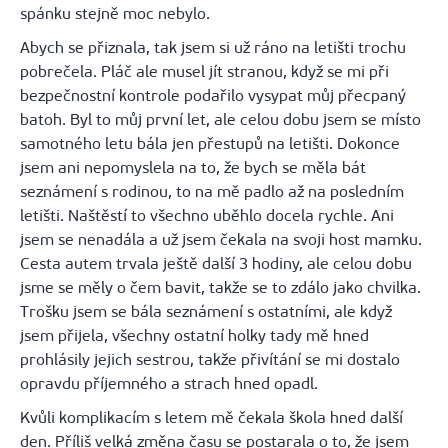
spánku stejně moc nebylo.
Abych se přiznala, tak jsem si už ráno na letišti trochu
pobrečela. Pláč ale musel jít stranou, když se mi při
bezpečnostní kontrole podařilo vysypat můj přecpaný
batoh. Byl to můj první let, ale celou dobu jsem se místo
samotného letu bála jen přestupů na letišti. Dokonce
jsem ani nepomyslela na to, že bych se měla bát
seznámení s rodinou, to na mě padlo až na posledním
letišti. Naštěstí to všechno uběhlo docela rychle. Ani
jsem se nenadála a už jsem čekala na svoji host mamku.
Cesta autem trvala ještě další 3 hodiny, ale celou dobu
jsme se měly o čem bavit, takže se to zdálo jako chvilka.
Trošku jsem se bála seznámení s ostatními, ale když
jsem přijela, všechny ostatní holky tady mě hned
prohlásily jejich sestrou, takže přivítání se mi dostalo
opravdu příjemného a strach hned opadl.
Kvůli komplikacím s letem mě čekala škola hned další
den. Příliš velká změna času se postarala o to, že jsem