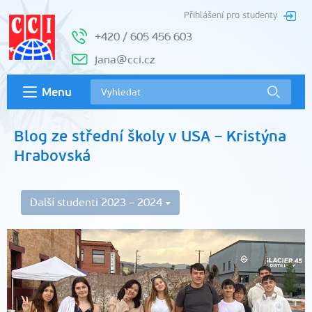
Přihlášení pro studenty
+420 / 605 456 603
jana@cci.cz
Menu
Blog ze střední školy v USA – Kristýna
Hrabovská
Další studenti 2023 – 2024