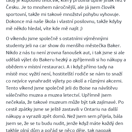
tady je kupodivu tělocvik, který probíhá úplně jinak než v
Česku. Je to mnohem náročnější, ale já jsem člověk
sportovní, takže mi takové množství pohybu vyhovuje.
Dokonce má naše škola i vlastní posilovnu, takže kdyby
mě někdo hledal, víte kde mě najít ;)
O víkendu jsme společně s ostatními výměnnými
studenty jeli na car show do menšího městečka Baker.
Nikdo z nás tu není zrovna fanoušek aut, i tak jsme si ale
udělali výlet do Bakeru hezký a zpříjemnili si ho nákupy a
obědem v místní restauraci. A i když přímo tady na
místě moc vyžití není, hostitelští rodiče se nám to snaží
co nejvíce vynahradit výlety po okolí a různými akcemi.
Tento víkend jsme společně jeli do Boise na návštěvu
válečného muzea a muzea letectví. Upřímně jsem
nečekala, že takové muzeum může být tak zajímavé. Po
cestě zpátky jsme se ještě zastavili v Ontariu na další
nákupy a vyrazili zpět domů. Než jsem sem přijela, bála
jsem se, že se tu budu nudit, jenže když máte každý den
takhle plný dům a pořád se něco děje, tak naopak