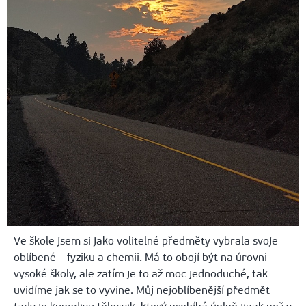
Ve škole jsem si jako volitelné předměty vybrala svoje
oblíbené – fyziku a chemii. Má to obojí být na úrovni
vysoké školy, ale zatím je to až moc jednoduché, tak
uvidíme jak se to vyvine. Můj nejoblíbenější předmět