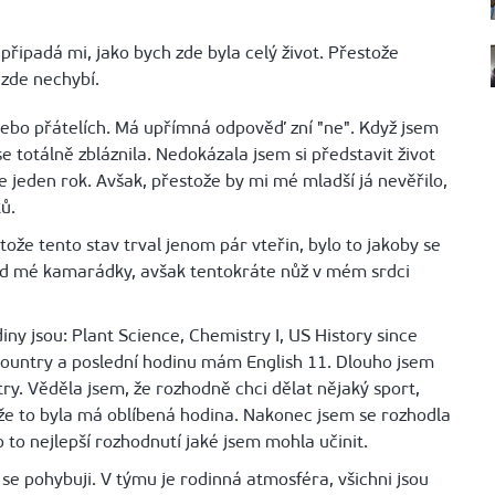
připadá mi, jako bych zde byla celý život. Přestože
 zde nechybí.
ě nebo přátelích. Má upřímná odpověď zní "ne". Když jsem
e totálně zbláznila. Nedokázala jsem si představit život
ze jeden rok. Avšak, přestože by mi mé mladší já nevěřilo,
ků.
ože tento stav trval jenom pár vteřin, bylo to jakoby se
 od mé kamarádky, avšak tentokráte nůž v mém srdci
ny jsou: Plant Science, Chemistry I, US History since
 country a poslední hodinu mám English 11. Dlouho jsem
ry. Věděla jsem, že rozhodně chci dělat nějaký sport,
tože to byla má oblíbená hodina. Nakonec jsem se rozhodla
to to nejlepší rozhodnutí jaké jsem mohla učinit.
 se pohybuji. V týmu je rodinná atmosféra, všichni jsou