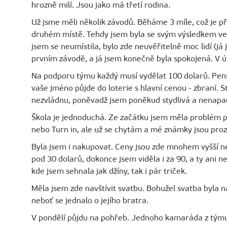
hrozně milí. Jsou jako má třetí rodina.
Už jsme měli několik závodů. Běháme 3 míle, což je př
druhém místě. Tehdy jsem byla se svým výsledkem vel
jsem se neumístila, bylo zde neuvěřitelně moc lidí (já
prvním závodě, a já jsem konečně byla spokojená. V út
Na podporu týmu každý musí vydělat 100 dolarů. Peníz
vaše jméno půjde do loterie s hlavní cenou - zbraní. 
nezvládnu, poněvadž jsem poněkud stydlivá a nenapa
Škola je jednoduchá. Ze začátku jsem měla problém 
nebo Turn in, ale už se chytám a mé známky jsou pro
Byla jsem i nakupovat. Ceny jsou zde mnohem vyšší ne
pod 30 dolarů, dokonce jsem viděla i za 90, a ty ani 
kde jsem sehnala jak džíny, tak i pár triček.
Měla jsem zde navštívit svatbu. Bohužel svatba byla n
neboť se jednalo o jejího bratra.
V pondělí půjdu na pohřeb. Jednoho kamaráda z týmu