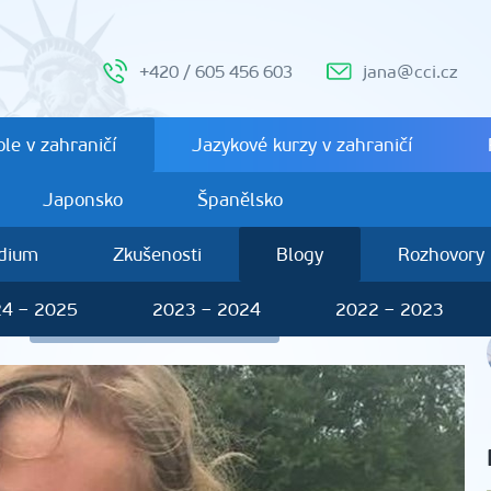
+420 / 605 456 603
jana@cci.cz
le v zahraničí
Jazykové kurzy v zahraničí
Japonsko
Španělsko
ndium
Zkušenosti
Blogy
Rozhovory
4 – 2025
2023 – 2024
2022 – 2023
á
Další studenti 2018 – 2019