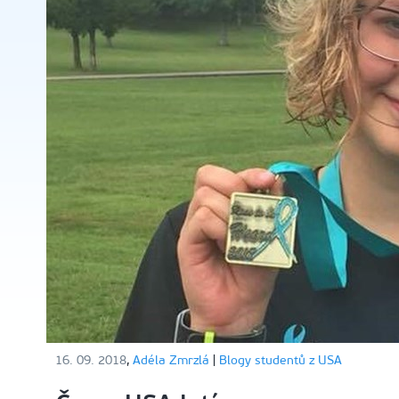
16. 09. 2018
,
Adéla Zmrzlá
|
Blogy studentů z USA