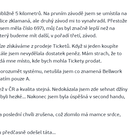
ibližně 5 kilometrů. Na prvním závodě jsem se umístila na
ice zklamaná, ale druhý závod mi to vynahradil. Přestože
 jsem měla číslo 697), můj čas byl značně lepší než na
erý budeme mít další, v pořadí třetí, závod.
e získáváme z prodeje Ticketů. Když si jeden koupíte
Stále jsem nevydělala dostatek peněz. Mám strach, že to
dá mne místo, kde bych mohla Tickety prodat.
porozumět systému, netušila jsem co znamená Bellwork
zatím pouze A.
ž v ČR a kvalita stejná. Nedokázala jsem zde sehnat džíny
nebyli hezké... Nakonec jsem byla úspěšná v second handu,
a poslední chvíli zrušena, což zlomilo má mamce srdce,
 předčasně odešel táta...