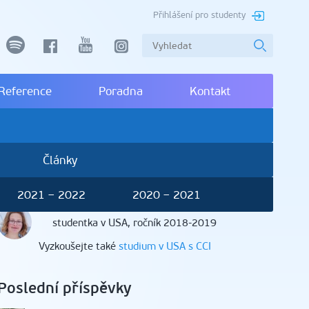
Přihlášení pro studenty
spotify
facebook
youtube
instagram
Reference
Poradna
Kontakt
Články
2021 – 2022
2020 – 2021
Adéla Zmrzlá
, Praha
studentka v USA, ročník 2018-2019
Vyzkoušejte také
studium v USA s CCI
Poslední příspěvky