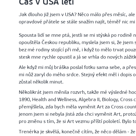
Čas v USA letí
Jak dlouho již jsem v USA? Něco málo přes měsíc, ale 
opravdové přátele se stále snažím najít, téměř nic mi
Spousta lidí se mne ptá, jestli se mi stýská po rodin
opouštěla Českou republiku, myslela jsem si, že jsem s
bez mé rodiny stojící při mě, i když to mělo trvat pou
stesk mne rychle opustil a já se vrhla do nových zážit
Ale když mi můj bráška poslal fotku sama sebe, a přest
mi nůž zaryl do mého srdce. Stejný efekt měl i dopis
zůstal několik minut.
Několikrát jsem měnila rozvrh, takže mé výsledné hodi
1890, Health and Wellness, Algebra II, Biology, Cross
přemýšlela, zda bych měla vyměnit Art za Cross count
jenom jsem si nebyla jistá zda chci vyměnit Art, pro
pro změnu s tím, že si Art vezmu příští pololetí. Bylo 
Trenérka je skvělá, konečně cítím, že něco dělám - že