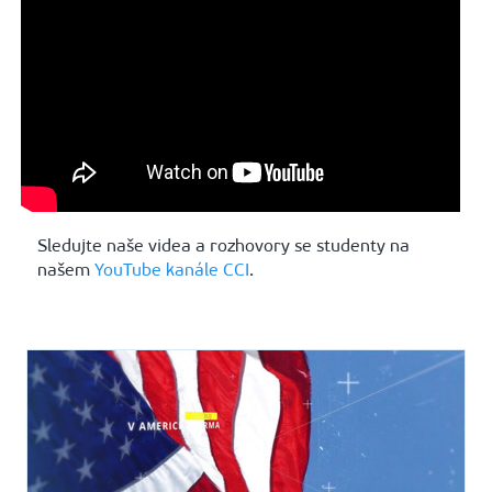
Sledujte naše videa a rozhovory se studenty na
našem
YouTube kanále CCI
.