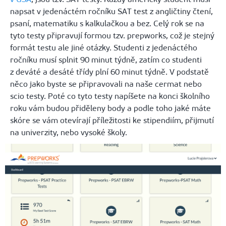
napsat v jedenáctém ročníku SAT test z angličtiny čtení,
psaní, matematiku s kalkulačkou a bez. Celý rok se na
tyto testy připravují formou tzv. prepworks, což je stejný
formát testu ale jiné otázky. Studenti z jedenáctého
ročníku musí splnit 90 minut týdně, zatím co studenti
z deváté a desáté třídy plní 60 minut týdně. V podstatě
něco jako byste se připravovali na naše cermat nebo
scio testy. Poté co tyto testy napíšete na konci školního
roku vám budou přiděleny body a podle toho jaké máte
skóre se vám otevírají příležitosti ke stipendiím, přijmutí
na univerzity, nebo vysoké školy.