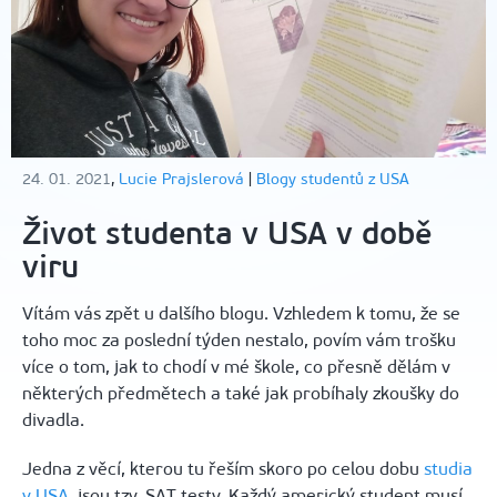
24. 01. 2021
,
Lucie Prajslerová
|
Blogy studentů z USA
Život studenta v USA v době
viru
Vítám vás zpět u dalšího blogu. Vzhledem k tomu, že se
toho moc za poslední týden nestalo, povím vám trošku
více o tom, jak to chodí v mé škole, co přesně dělám v
některých předmětech a také jak probíhaly zkoušky do
divadla.
Jedna z věcí, kterou tu řeším skoro po celou dobu
studia
v USA
, jsou tzv. SAT testy. Každý americký student musí