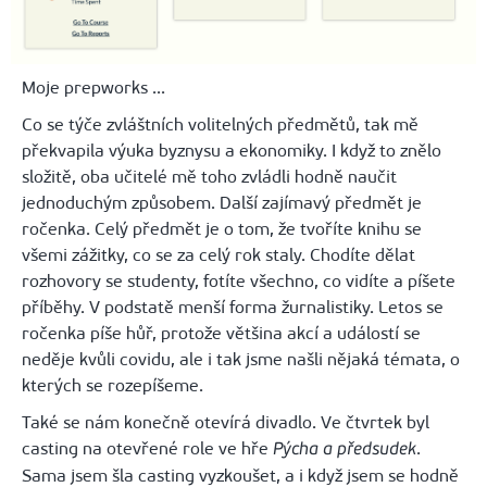
Moje prepworks ...
Co se týče zvláštních volitelných předmětů, tak mě
překvapila výuka byznysu a ekonomiky. I když to znělo
složitě, oba učitelé mě toho zvládli hodně naučit
jednoduchým způsobem. Další zajímavý předmět je
ročenka. Celý předmět je o tom, že tvoříte knihu se
všemi zážitky, co se za celý rok staly. Chodíte dělat
rozhovory se studenty, fotíte všechno, co vidíte a píšete
příběhy. V podstatě menší forma žurnalistiky. Letos se
ročenka píše hůř, protože většina akcí a událostí se
neděje kvůli covidu, ale i tak jsme našli nějaká témata, o
kterých se rozepíšeme.
Také se nám konečně otevírá divadlo. Ve čtvrtek byl
casting na otevřené role ve hře
.
Pýcha a předsudek
Sama jsem šla casting vyzkoušet, a i když jsem se hodně