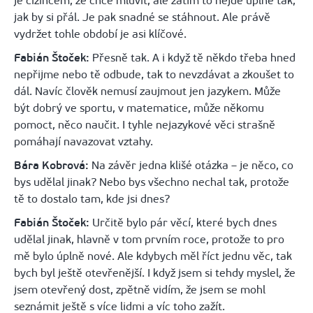
je cizincem, že chce mluvit, ale zatím to nejde úplně tak,
jak by si přál. Je pak snadné se stáhnout. Ale právě
vydržet tohle období je asi klíčové.
Fabián Štoček:
Přesně tak. A i když tě někdo třeba hned
nepřijme nebo tě odbude, tak to nevzdávat a zkoušet to
dál. Navíc člověk nemusí zaujmout jen jazykem. Může
být dobrý ve sportu, v matematice, může někomu
pomoct, něco naučit. I tyhle nejazykové věci strašně
pomáhají navazovat vztahy.
Bára Kobrová:
Na závěr jedna klišé otázka – je něco, co
bys udělal jinak? Nebo bys všechno nechal tak, protože
tě to dostalo tam, kde jsi dnes?
Fabián Štoček:
Určitě bylo pár věcí, které bych dnes
udělal jinak, hlavně v tom prvním roce, protože to pro
mě bylo úplně nové. Ale kdybych měl říct jednu věc, tak
bych byl ještě otevřenější. I když jsem si tehdy myslel, že
jsem otevřený dost, zpětně vidím, že jsem se mohl
seznámit ještě s více lidmi a víc toho zažít.