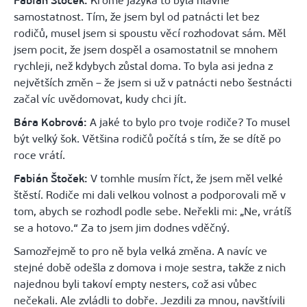
Fabián Štoček:
Kromě jazyka to byla hlavně
samostatnost. Tím, že jsem byl od patnácti let bez
rodičů, musel jsem si spoustu věcí rozhodovat sám. Měl
jsem pocit, že jsem dospěl a osamostatnil se mnohem
rychleji, než kdybych zůstal doma. To byla asi jedna z
největších změn – že jsem si už v patnácti nebo šestnácti
začal víc uvědomovat, kudy chci jít.
Bára Kobrová:
A jaké to bylo pro tvoje rodiče? To musel
být velký šok. Většina rodičů počítá s tím, že se dítě po
roce vrátí.
Fabián Štoček:
V tomhle musím říct, že jsem měl velké
štěstí. Rodiče mi dali velkou volnost a podporovali mě v
tom, abych se rozhodl podle sebe. Neřekli mi: „Ne, vrátíš
se a hotovo.“ Za to jsem jim dodnes vděčný.
Samozřejmě to pro ně byla velká změna. A navíc ve
stejné době odešla z domova i moje sestra, takže z nich
najednou byli takoví empty nesters, což asi vůbec
nečekali. Ale zvládli to dobře. Jezdili za mnou, navštívili