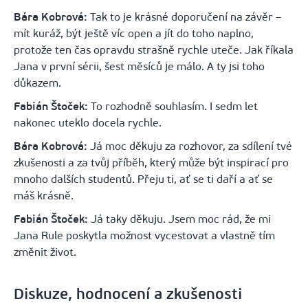
Bára Kobrová:
Tak to je krásné doporučení na závěr –
mít kuráž, být ještě víc open a jít do toho naplno,
protože ten čas opravdu strašně rychle uteče. Jak říkala
Jana v první sérii, šest měsíců je málo. A ty jsi toho
důkazem.
Fabián Štoček:
To rozhodně souhlasím. I sedm let
nakonec uteklo docela rychle.
Bára Kobrová:
Já moc děkuju za rozhovor, za sdílení tvé
zkušenosti a za tvůj příběh, který může být inspirací pro
mnoho dalších studentů. Přeju ti, ať se ti daří a ať se
máš krásně.
Fabián Štoček:
Já taky děkuju. Jsem moc rád, že mi
Jana Rule poskytla možnost vycestovat a vlastně tím
změnit život.
Diskuze, hodnocení a zkušenosti