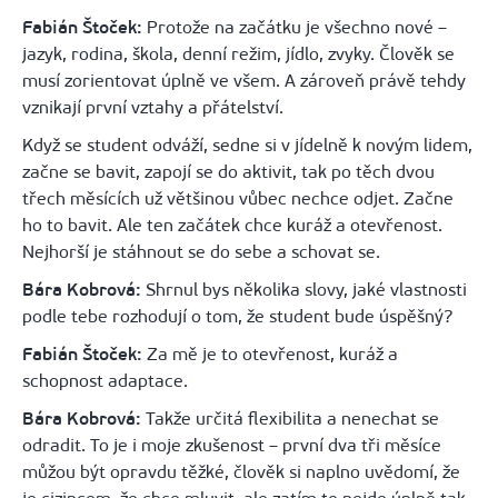
Fabián Štoček:
Protože na začátku je všechno nové –
jazyk, rodina, škola, denní režim, jídlo, zvyky. Člověk se
musí zorientovat úplně ve všem. A zároveň právě tehdy
vznikají první vztahy a přátelství.
Když se student odváží, sedne si v jídelně k novým lidem,
začne se bavit, zapojí se do aktivit, tak po těch dvou
třech měsících už většinou vůbec nechce odjet. Začne
ho to bavit. Ale ten začátek chce kuráž a otevřenost.
Nejhorší je stáhnout se do sebe a schovat se.
Bára Kobrová:
Shrnul bys několika slovy, jaké vlastnosti
podle tebe rozhodují o tom, že student bude úspěšný?
Fabián Štoček:
Za mě je to otevřenost, kuráž a
schopnost adaptace.
Bára Kobrová:
Takže určitá flexibilita a nenechat se
odradit. To je i moje zkušenost – první dva tři měsíce
můžou být opravdu těžké, člověk si naplno uvědomí, že