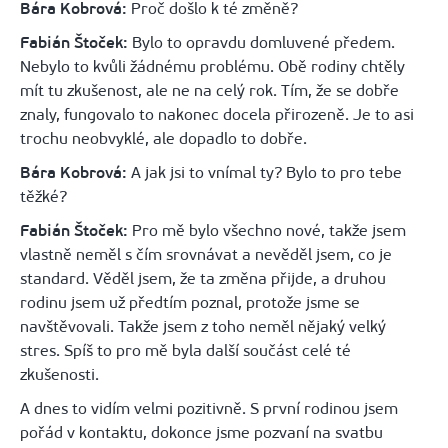
Bára Kobrová:
Proč došlo k té změně?
Fabián Štoček:
Bylo to opravdu domluvené předem.
Nebylo to kvůli žádnému problému. Obě rodiny chtěly
mít tu zkušenost, ale ne na celý rok. Tím, že se dobře
znaly, fungovalo to nakonec docela přirozeně. Je to asi
trochu neobvyklé, ale dopadlo to dobře.
Bára Kobrová:
A jak jsi to vnímal ty? Bylo to pro tebe
těžké?
Fabián Štoček:
Pro mě bylo všechno nové, takže jsem
vlastně neměl s čím srovnávat a nevěděl jsem, co je
standard. Věděl jsem, že ta změna přijde, a druhou
rodinu jsem už předtím poznal, protože jsme se
navštěvovali. Takže jsem z toho neměl nějaký velký
stres. Spíš to pro mě byla další součást celé té
zkušenosti.
A dnes to vidím velmi pozitivně. S první rodinou jsem
pořád v kontaktu, dokonce jsme pozvaní na svatbu