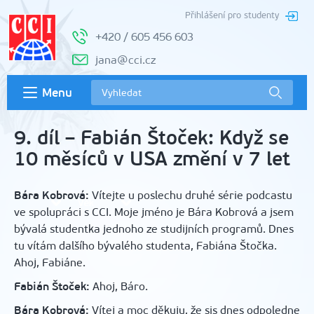
Přihlášení pro studenty
+420 / 605 456 603
jana@cci.cz
Menu
9. díl – Fabián Štoček: Když se
10 měsíců v USA změní v 7 let
Bára Kobrová:
Vítejte u poslechu druhé série podcastu
ve spolupráci s CCI. Moje jméno je Bára Kobrová a jsem
bývalá studentka jednoho ze studijních programů. Dnes
tu vítám dalšího bývalého studenta, Fabiána Štočka.
Ahoj, Fabiáne.
Fabián Štoček:
Ahoj, Báro.
Bára Kobrová:
Vítej a moc děkuju, že sis dnes odpoledne