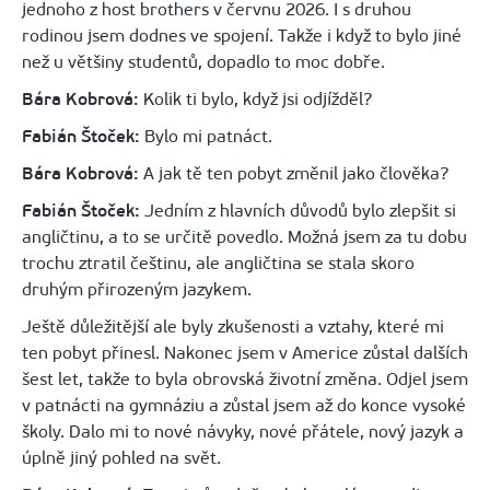
jednoho z host brothers v červnu 2026. I s druhou
rodinou jsem dodnes ve spojení. Takže i když to bylo jiné
než u většiny studentů, dopadlo to moc dobře.
Bára Kobrová:
Kolik ti bylo, když jsi odjížděl?
Fabián Štoček:
Bylo mi patnáct.
Bára Kobrová:
A jak tě ten pobyt změnil jako člověka?
Fabián Štoček:
Jedním z hlavních důvodů bylo zlepšit si
angličtinu, a to se určitě povedlo. Možná jsem za tu dobu
trochu ztratil češtinu, ale angličtina se stala skoro
druhým přirozeným jazykem.
Ještě důležitější ale byly zkušenosti a vztahy, které mi
ten pobyt přinesl. Nakonec jsem v Americe zůstal dalších
šest let, takže to byla obrovská životní změna. Odjel jsem
v patnácti na gymnáziu a zůstal jsem až do konce vysoké
školy. Dalo mi to nové návyky, nové přátele, nový jazyk a
úplně jiný pohled na svět.