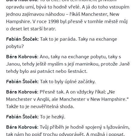
opravdu umí, bývá to hodně vřelé. A já do toho vstoupím
jednou zajímavou náhodou – říkáš Manchester, New
Hampshire. V roce 1998 byl přesně v tomhle městě můj
o deset let starší bratr.
Fabián Štoček:
Tak to je paráda. Taky na exchange
pobytu?
Bára Kobrová:
Ano, taky na exchange pobytu, taky s
Janou, tehdy ještě myslím s její maminkou, protože Janě
tehdy bylo asi patnáct nebo šestnáct.
Fabián Štoček:
Tak to byly úplné začátky.
Bára Kobrová:
Přesně tak. A on vždycky říkal: „Ne
Manchester v Anglii, ale Manchester v New Hampshire.“
Takže to je neuvěřitelná shoda.
Fabián Štoček:
To je hezký.
Bára Kobrová:
Tvůj příběh je hodně spojený s lyžováním,
tak nám ho pojď trochu odvyprávět. A možná i popsat,