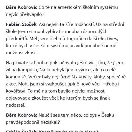
Bára Kobrová:
Co tě na americkém školním systému
nejvíc překvapilo?
Fabián Štoček:
Asi nejvíc ta šíře možností. Už na střední
škole jsem si mohl vybírat z mnoha různorodých
předmětů. Měl jsem třeba fotografii a další electives,
které bych v českém systému pravděpodobně neměl
možnost zkusit.
Na private school to pokračovalo ještě víc. Tím, že jsem
žil na kampusu, škola nebyla jen o výuce, ale i o celé
komunitě. Večer byly nejrůznější aktivity, kluby, společné
akce. Mohl jsem si vyzkoušet úplně nové věci – třeba i
kovářství. To mě na tom bavilo nejvíc: možnost
objevovat a zkoušet věci, ke kterým bych se jinak
nedostal.
Bára Kobrová:
Naučil ses tam něco, co bys v Česku
pravděpodobně nezískal?