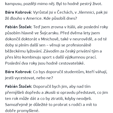
kampusu, později mimo něj. Byl to hodně pestrý život.
Bára Kobrová:
Vyrůstal jsi v Čechách, v Jilemnici, pak jsi
žil dlouho v Americe. Kde působíš dnes?
Fabián Štoček:
Teď jsem zrovna v Itálii, ale poslední roky
působím hlavně ve Švýcarsku. Před dvěma lety jsem
dokončil doktorát v Mnichově, také v neurovědě, a od té
doby si plním další sen – věnuji se profesionálně
běžeckému lyžování. Závodím za český privátní tým a
přes léto kombinuju sport s další výzkumnou prací.
Poslední dva roky jsou hodně cestovatelské.
Bára Kobrová:
Co bys doporučil studentům, kteří váhají,
jestli vycestovat, nebo ne?
Fabián Štoček:
Doporučil bych jim, aby nad tím
přemýšleli dopředu a zkusili si opravdu představit, co jim
ten rok může dát a co by ztratili, kdyby neodjeli.
Samozřejmě je důležité to probrat s rodiči a mít to
dobře promyšlené.