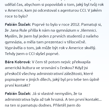
udělal čas, abychom si popovídali o tom, jaký byl tvůj rok
v Americe, kam jsi odcestoval s agenturou CCI. V jakém
roce to bylo?
Fabián Štoček:
Poprvé to bylo v roce 2012. Pamatuji si,
že Jana Rule přišla k nám na gymnázium v Jilemnici.
Myslím, že jsem byl jeden z prvních studentů z našeho
gymnázia, a měla tam prezentaci v tělocvičně.
Vyprávěla o tom, jak může být rok v Americe skvělý.
Tehdy jsem o CCI slyšel poprvé.
Bára Kobrová:
V čem tě potom nejvíc překvapila
americká kultura ve srovnání s českou? Když jsi
přeskočil všechny administrativní záležitosti, které
popisujeme v jiných dílech, jaký byl pro tebe ten úplně
první kontakt?
Fabián Štoček:
Já si vlastně nemyslím, že ta
administrativa byla až tak hrozná. A ten první kontakt…
na ten si pamatuju dodnes. Přiletěl jsem do