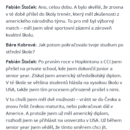
Fabián Štoček:
Ano, celou dobu. A bylo skvělé, že zrovna
v té době přišel do školy trenér, který měl zkušenosti z
amerického národního týmu. To pro mě byl výborný
match – měl jsem silné sportovní zázemí a zároveň
kvalitní školu.
Bára Kobrová:
Jak potom pokračovalo tvoje studium po
střední škole?
Fabián Štoček:
Po prvním roce v Hopkintonu s CCI jsem
přešel na private school, kde jsem dokončil junior a
senior year. Získal jsem americký středoškolský diplom.
V té škole se většina studentů hlásila na vysokou školu v
USA, takže jsem tím procesem přirozeně prošel s nimi.
V tu chvíli jsem měl dvě možnosti – vrátit se do Česka a
znovu řešit českou maturitu, nebo pokračovat dál v
Americe. A protože jsem už měl americký diplom,
rozhodl jsem se přihlásit na univerzitu v USA. Už během
senior year jsem věděl, že tímto směrem chci jít.