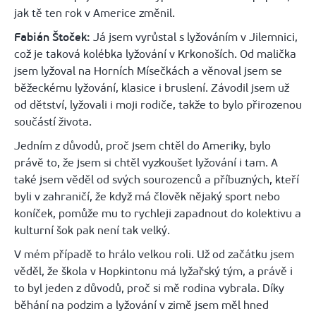
jak tě ten rok v Americe změnil.
Fabián Štoček:
Já jsem vyrůstal s lyžováním v Jilemnici,
což je taková kolébka lyžování v Krkonoších. Od malička
jsem lyžoval na Horních Mísečkách a věnoval jsem se
běžeckému lyžování, klasice i bruslení. Závodil jsem už
od dětství, lyžovali i moji rodiče, takže to bylo přirozenou
součástí života.
Jedním z důvodů, proč jsem chtěl do Ameriky, bylo
právě to, že jsem si chtěl vyzkoušet lyžování i tam. A
také jsem věděl od svých sourozenců a příbuzných, kteří
byli v zahraničí, že když má člověk nějaký sport nebo
koníček, pomůže mu to rychleji zapadnout do kolektivu a
kulturní šok pak není tak velký.
V mém případě to hrálo velkou roli. Už od začátku jsem
věděl, že škola v Hopkintonu má lyžařský tým, a právě i
to byl jeden z důvodů, proč si mě rodina vybrala. Díky
běhání na podzim a lyžování v zimě jsem měl hned