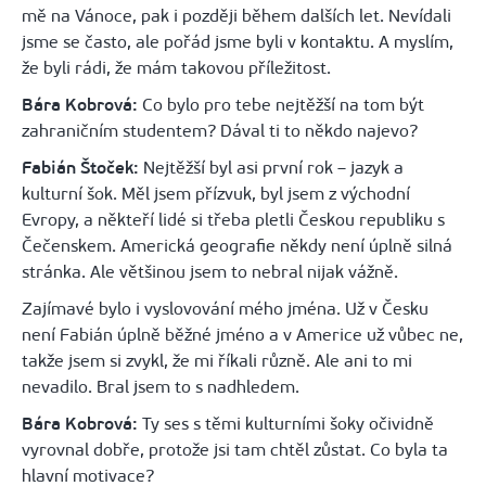
mě na Vánoce, pak i později během dalších let. Nevídali
jsme se často, ale pořád jsme byli v kontaktu. A myslím,
že byli rádi, že mám takovou příležitost.
Bára Kobrová:
Co bylo pro tebe nejtěžší na tom být
zahraničním studentem? Dával ti to někdo najevo?
Fabián Štoček:
Nejtěžší byl asi první rok – jazyk a
kulturní šok. Měl jsem přízvuk, byl jsem z východní
Evropy, a někteří lidé si třeba pletli Českou republiku s
Čečenskem. Americká geografie někdy není úplně silná
stránka. Ale většinou jsem to nebral nijak vážně.
Zajímavé bylo i vyslovování mého jména. Už v Česku
není Fabián úplně běžné jméno a v Americe už vůbec ne,
takže jsem si zvykl, že mi říkali různě. Ale ani to mi
nevadilo. Bral jsem to s nadhledem.
Bára Kobrová:
Ty ses s těmi kulturními šoky očividně
vyrovnal dobře, protože jsi tam chtěl zůstat. Co byla ta
hlavní motivace?