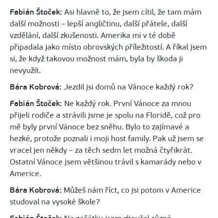
Fabián Štoček:
Asi hlavně to, že jsem cítil, že tam mám
další možnosti – lepší angličtinu, další přátele, další
vzdělání, další zkušenosti. Amerika mi v té době
připadala jako místo obrovských příležitostí. A říkal jsem
si, že když takovou možnost mám, byla by škoda ji
nevyužít.
Bára Kobrová:
Jezdil jsi domů na Vánoce každý rok?
Fabián Štoček:
Ne každý rok. První Vánoce za mnou
přijeli rodiče a strávili jsme je spolu na Floridě, což pro
mě byly první Vánoce bez sněhu. Bylo to zajímavé a
hezké, protože poznali i moji host family. Pak už jsem se
vracel jen někdy – za těch sedm let možná čtyřikrát.
Ostatní Vánoce jsem většinou trávil s kamarády nebo v
Americe.
Bára Kobrová:
Můžeš nám říct, co jsi potom v Americe
studoval na vysoké škole?