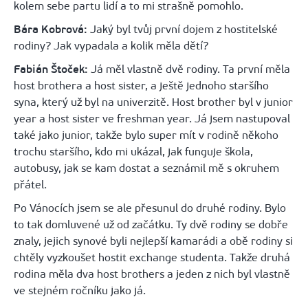
kolem sebe partu lidí a to mi strašně pomohlo.
Bára Kobrová:
Jaký byl tvůj první dojem z hostitelské
rodiny? Jak vypadala a kolik měla dětí?
Fabián Štoček:
Já měl vlastně dvě rodiny. Ta první měla
host brothera a host sister, a ještě jednoho staršího
syna, který už byl na univerzitě. Host brother byl v junior
year a host sister ve freshman year. Já jsem nastupoval
také jako junior, takže bylo super mít v rodině někoho
trochu staršího, kdo mi ukázal, jak funguje škola,
autobusy, jak se kam dostat a seznámil mě s okruhem
přátel.
Po Vánocích jsem se ale přesunul do druhé rodiny. Bylo
to tak domluvené už od začátku. Ty dvě rodiny se dobře
znaly, jejich synové byli nejlepší kamarádi a obě rodiny si
chtěly vyzkoušet hostit exchange studenta. Takže druhá
rodina měla dva host brothers a jeden z nich byl vlastně
ve stejném ročníku jako já.