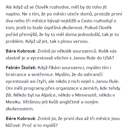
Ale když už se člověk rozhodne, měl by do toho jít
naplno. Ne s tím, že po měsíci uteče domů, protože první
dva nebo tři měsíce bývají nejtěžší a často rozhodují o
tom, jestli to bude úspěšná zkušenost. Pokud člověk
pořád přemýšlí, že by to měl doma jednodušší, tak je to
problém. Když už jet, tak s plnou vervou.
Bára Kobrová:
Zmínil jsi několik sourozenců. Kolik vás
vlastně je a vycestovali všichni s Janou Rule do USA?
Fabián Štoček:
Když říkám sourozenci, myslím tím i
bratrance a sestřenice. Myslím, že do zahraničí
vycestovali asi čtyři, ale nikdo z nich nejel s Janou Rule.
Oni měli programy přes organizace v zemích, kde tehdy
žili. Někdo byl na Aljašce, někdo v Minnesotě, někdo v
Mexiku. Většinou jeli kvůli angličtině a novým
zkušenostem.
Bára Kobrová:
Zmínil jsi, že první dva až tři měsíce jsou
klíčové. Proč si to myslíš?