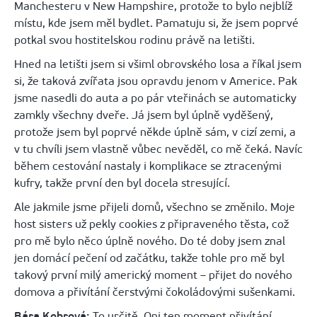
Manchesteru v New Hampshire, protože to bylo nejblíž
místu, kde jsem měl bydlet. Pamatuju si, že jsem poprvé
potkal svou hostitelskou rodinu právě na letišti.
Hned na letišti jsem si všiml obrovského losa a říkal jsem
si, že taková zvířata jsou opravdu jenom v Americe. Pak
jsme nasedli do auta a po pár vteřinách se automaticky
zamkly všechny dveře. Já jsem byl úplně vyděšený,
protože jsem byl poprvé někde úplně sám, v cizí zemi, a
v tu chvíli jsem vlastně vůbec nevěděl, co mě čeká. Navíc
během cestování nastaly i komplikace se ztracenými
kufry, takže první den byl docela stresující.
Ale jakmile jsme přijeli domů, všechno se změnilo. Moje
host sisters už pekly cookies z připraveného těsta, což
pro mě bylo něco úplně nového. Do té doby jsem znal
jen domácí pečení od začátku, takže tohle pro mě byl
takový první milý americký moment – přijet do nového
domova a přivítání čerstvými čokoládovými sušenkami.
Bára Kobrová:
To určitě. Oni ten moment přivítání