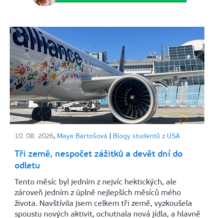
10. 08. 2026
,
Maya Bartošová
|
Blogy studentů z USA
Tři země, nespočet zážitků a devět dní do
odletu
Tento měsíc byl jedním z nejvíc hektických, ale
zároveň jedním z úplně nejlepších měsíců mého
života. Navštívila jsem celkem tři země, vyzkoušela
spoustu nových aktivit, ochutnala nová jídla, a hlavně