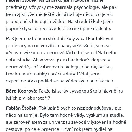
Fabián Štoček:
Na začátku jsem zkoušel různé
předměty. Vždycky mě zajímala psychologie, ale pak
jsem zjistil, že mě ještě víc přitahuje něco, co je víc
propojené s biologií a vědou. Na střední škole jsem
poprvé slyšel o neurovědě a to mě úplně nadchlo.
Pak jsem už během střední školy začal kontaktovat
profesory na univerzitě a na vysoké škole jsem se
věnoval výzkumu v neurovědách. To jsem dělal celou
dobu studia. Absolvoval jsem bachelor’s degree v
neurovědě, což zahrnovalo biologii, chemii, fyziku,
trochu matematiky i práci s daty. Dělal jsem i
experimenty a podílel se na vědeckých publikacích.
Bára Kobrová:
Takže jsi strávil vysokou školu hlavně na
lyžích a v laboratoři?
Fabián Štoček:
Tak úplně bych to nezjednodušoval, ale
něco na tom je. Bylo tam hodně vědy, výzkumu a studia,
ale zároveň jsem za univerzitu závodil v lyžování a hodně
cestoval po celé Americe. První rok jsem bydlel na