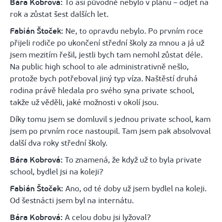
Bára Kobrová:
To asi původně nebylo v plánu – odjet na
rok a zůstat šest dalších let.
Fabián Štoček:
Ne, to opravdu nebylo. Po prvním roce
přijeli rodiče po ukončení střední školy za mnou a já už
jsem mezitím řešil, jestli bych tam nemohl zůstat déle.
Na public high school to ale administrativně nešlo,
protože bych potřeboval jiný typ víza. Naštěstí druhá
rodina právě hledala pro svého syna private school,
takže už věděli, jaké možnosti v okolí jsou.
Díky tomu jsem se domluvil s jednou private school, kam
jsem po prvním roce nastoupil. Tam jsem pak absolvoval
další dva roky střední školy.
Bára Kobrová:
To znamená, že když už to byla private
school, bydlel jsi na koleji?
Fabián Štoček:
Ano, od té doby už jsem bydlel na koleji.
Od šestnácti jsem byl na internátu.
Bára Kobrová:
A celou dobu jsi lyžoval?