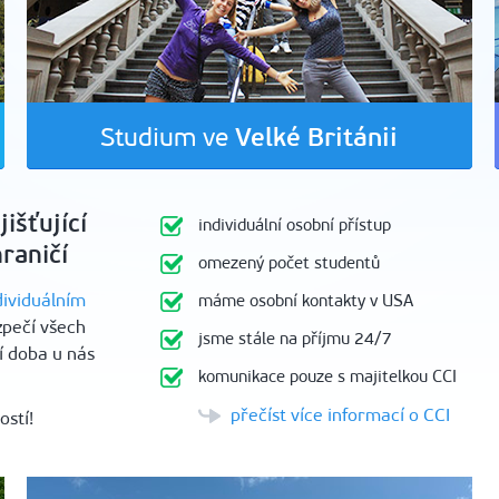
Velké Británii
Studium ve
išťující
individuální osobní přístup
hraničí
omezený počet studentů
ividuálním
máme osobní kontakty v USA
pečí všech
jsme stále na příjmu 24/7
í doba u nás
komunikace pouze s majitelkou CCI
přečíst více informací o CCI
ostí!