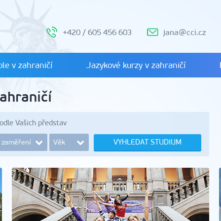
+420 / 605 456 603
jana@cci.cz
le v zahraničí
Jazykové kurzy v zahraničí
zahraničí
podle Vašich představ