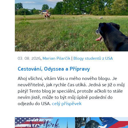
03. 08. 2026
,
Marian Pilarčík
|
Blogy studentů z USA
Cestování, Odyssea a Přípravy
Ahoj všichni, vítám Vás u mého nového blogu. Je
neuvěřitelné, jak rychle čas utíká. Jedná se již o můj
pátý! Tento blog je speciální, protože ačkoli to stále
nevím jistě, může to být můj úplně poslední do
odjezdu do USA.
celý příspěvek