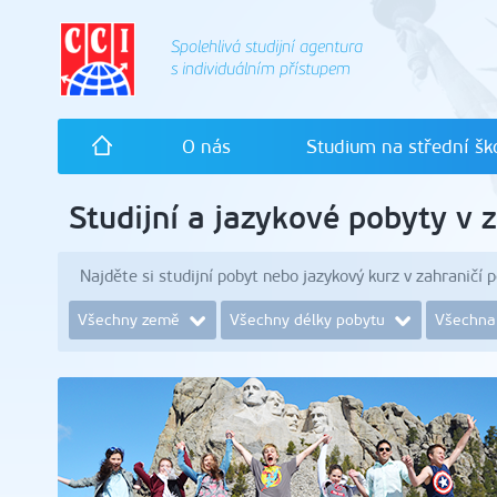
Spolehlivá studijní agentura
s individuálním přístupem
úvodní
O nás
Studium na střední ško
stránka
Studijní a jazykové pobyty v 
Najděte si studijní pobyt nebo jazykový kurz v zahraničí 