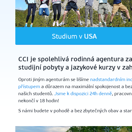
USA
Studium v
CCI je spolehlivá rodinná agentura zaj
studijní pobyty a jazykové kurzy v za
Oproti jiným agenturám se lišíme
nadstandardním ind
přístupem
a důrazem na maximální spokojenost a bez
našich studentů.
Jsme k dispozici 24h denně
, pracovn
nekončí v 18 hodin!
S námi budete v pohodě a bez zbytečných obav a star