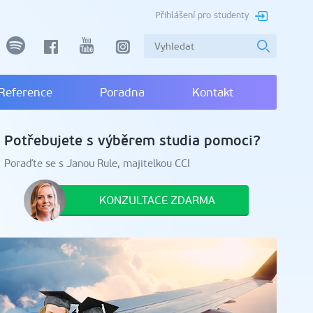
Přihlášení pro studenty
spotify
facebook
youtube
instagram
Reference
Poradna
Kontakt
Potřebujete s výběrem studia pomoci?
Poraďte se s Janou Rule, majitelkou CCI
KONZULTACE ZDARMA