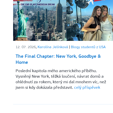
12. 07. 2026
,
Karolína Jelínková
|
Blogy studentů z USA
The Final Chapter: New York, Goodbye &
Home
Poslední kapitola mého amerického příběhu.
Vysněný New York, těžká loučení, návrat domů a
ohlédnutí za rokem, který mi dal mnohem víc, než
jsem si kdy dokázala představit.
celý příspěvek