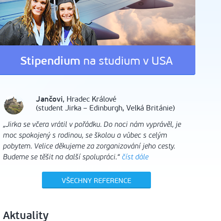
Stipendium
na studium v USA
Jančovi
, Hradec Králové
(student Jirka – Edinburgh, Velká Británie)
„Jirka se včera vrátil v pořádku. Do noci nám vyprávěl, je
moc spokojený s rodinou, se školou a vůbec s celým
pobytem. Velice děkujeme za zorganizování jeho cesty.
Budeme se těšit na další spolupráci.“
číst dále
VŠECHNY REFERENCE
Aktuality