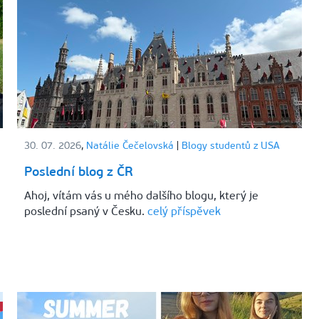
30. 07. 2026
,
Natálie Čečelovská
|
Blogy studentů z USA
Poslední blog z ČR
Ahoj, vítám vás u mého dalšího blogu, který je
poslední psaný v Česku.
celý příspěvek