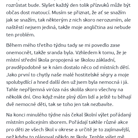
rozrůstat bude. Slyšet každý den tolik přízvuků může být
občas dost matoucí. Musím se přiznat, že ať se snažím
jak se snažím, tak některým z nich skoro nerozumím, ale
naštěstí nejsem jediná, takže moje angličtina asi nebude
ten problém.
Během mého třetího týdnu tady se mi povedlo zase
onemocnět, takže sranda byla. Vzhledem k tomu, že je
místní střední škola propojená se školou základní,
pravděpodobně se k nám dostalo něco od místních dětí.
Jako první to chytly naše malé hostitelské ségry a moje
spolubydlící a hned další den už jsem byla nemocná i já.
Tahle nepříjemná viróza nás skolila skoro všechny na
několik dní. Ono když máte plný dům lidí a ještě tu běhají
dvě nemocné děti, tak se toho jen tak nezbavíte.
Na konci minulého týdne nás čekal školní výlet pořádaný
místním policejním sborem. Pořádají takhle různé akce
pro děti ze všech škol v okrese a určitě je to zajímavější,
než kdyby to plánoval někdo ze školy. Tenhle výlet mě