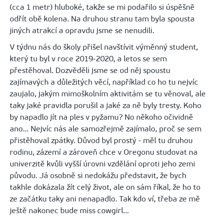
(cca 1 metr) hluboké, takže se mi podařilo si úspěšně
odřít obě kolena. Na druhou stranu tam byla spousta
jiných atrakcí a opravdu jsme se nenudili.
V týdnu nás do školy přišel navštívit výměnný student,
který tu byl v roce 2019-2020, a letos se sem
přestěhoval. Dozvěděli jsme se od něj spoustu
zajímavých a důležitých věcí, například co ho tu nejvíc
zaujalo, jakým mimoškolním aktivitám se tu věnoval, ale
taky jaké pravidla porušil a jaké za ně byly tresty. Koho
by napadlo jít na ples v pyžamu? No někoho očividně
ano… Nejvíc nás ale samozřejmě zajímalo, proč se sem
přistěhoval zpátky. Důvod byl prostý - měl tu druhou
rodinu, zázemí a zároveň chce v Oregonu studovat na
univerzitě kvůli vyšší úrovni vzdělání oproti jeho zemi
původu. Já osobně si nedokážu představit, že bych
takhle dokázala žít celý život, ale on sám říkal, že ho to
ze začátku taky ani nenapadlo. Tak kdo ví, třeba ze mě
ještě nakonec bude miss cowgirl…