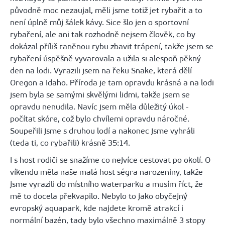
původně moc nezaujal, měli jsme totiž jet rybařit a to
není úplně můj šálek kávy. Sice šlo jen o sportovní
rybaření, ale ani tak rozhodně nejsem člověk, co by
dokázal příliš raněnou rybu zbavit trápení, takže jsem se
rybaření úspěšně vyvarovala a užila si alespoň pěkný
den na lodi. Vyrazili jsem na řeku Snake, která dělí
Oregon a Idaho. Příroda je tam opravdu krásná a na lodi
jsem byla se samými skvělými lidmi, takže jsem se
opravdu nenudila. Navíc jsem měla důležitý úkol -
počítat skóre, což bylo chvílemi opravdu náročné.
Soupeřili jsme s druhou lodí a nakonec jsme vyhráli
(teda ti, co rybařili) krásně 35:14.
I s host rodiči se snažíme co nejvíce cestovat po okolí. O
víkendu měla naše malá host ségra narozeniny, takže
jsme vyrazili do místního waterparku a musím říct, že
mě to docela překvapilo. Nebylo to jako obyčejný
evropský aquapark, kde najdete kromě atrakcí i
normální bazén, tady bylo všechno maximálně 3 stopy