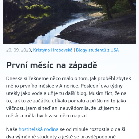
20. 09. 2023
,
Kristýna Hrabovská
|
Blogy studentů z USA
První měsíc na západě
Dneska si řekneme něco málo o tom, jak proběhl zbytek
mého prvního měsíce v Americe. Poslední dva týdny
utekly jako voda a už je tu další blog. Musím říct, že na
to, jak to ze začátku utíkalo pomalu a přišlo mi to jako
věčnost, jsem si teď ani neuvědomila, že už jsem tu
měsíc a měla bych zase něco napsat…
Naše
hostitelská rodina
se od minule rozrostla o další
dva výměnné studenty a ještě se pravděpodobně