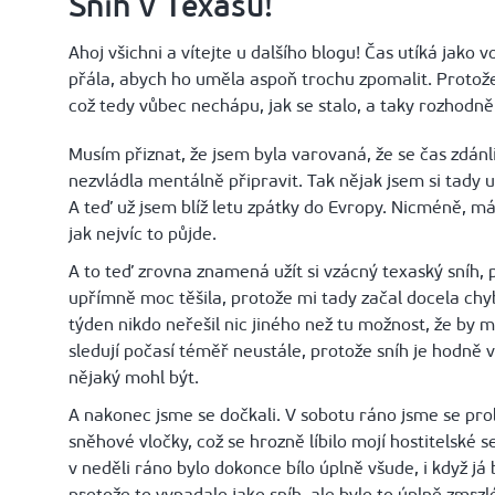
Sníh v Texasu!
Ahoj všichni a vítejte u dalšího blogu! Čas utíká jak
přála, abych ho uměla aspoň trochu zpomalit. Protože
což tedy vůbec nechápu, jak se stalo, a taky rozhodně 
Musím přiznat, že jsem byla varovaná, že se čas zdánl
nezvládla mentálně připravit. Tak nějak jsem si tady u
A teď už jsem blíž letu zpátky do Evropy. Nicméně, mám
jak nejvíc to půjde.
A to teď zrovna znamená užít si vzácný texaský sníh, 
upřímně moc těšila, protože mi tady začal docela chy
týden nikdo neřešil nic jiného než tu možnost, že by m
sledují počasí téměř neustále, protože sníh je hodně vz
nějaký mohl být.
A nakonec jsme se dočkali. V sobotu ráno jsme se pr
sněhové vločky, což se hrozně líbilo mojí hostitelské se
v neděli ráno bylo dokonce bílo úplně všude, i když já
protože to vypadalo jako sníh, ale bylo to úplně zmrzlé