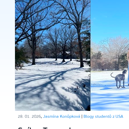
28. 01. 2026
,
Jasmína Konůpková
|
Blogy studentů z USA