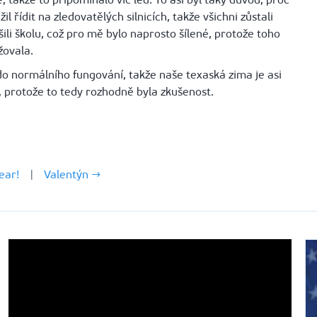
 řídit na zledovatělých silnicích, takže všichni zůstali
li školu, což pro mě bylo naprosto šílené, protože toho
žovala.
do normálního fungování, takže naše texaská zima je asi
, protože to tedy rozhodně byla zkušenost.
ear!
|
Valentýn →