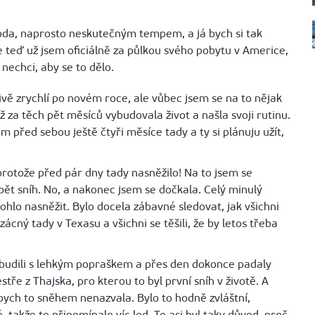
o voda, naprosto neskutečným tempem, a já bych si tak
 teď už jsem oficiálně za půlkou svého pobytu v Americe,
nechci, aby se to dělo.
ivě zrychlí po novém roce, ale vůbec jsem se na to nějak
ž za těch pět měsíců vybudovala život a našla svoji rutinu.
 před sebou ještě čtyři měsíce tady a ty si plánuju užít,
protože před pár dny tady nasněžilo! Na to jsem se
bět sníh. No, a nakonec jsem se dočkala. Celý minulý
ohlo nasněžit. Bylo docela zábavné sledovat, jak všichni
ácný tady v Texasu a všichni se těšili, že by letos třeba
obudili s lehkým popraškem a přes den dokonce padaly
stře z Thajska, pro kterou to byl první sníh v životě. A
 bych to sněhem nenazvala. Bylo to hodně zvláštní,
, takže to připomínalo víc led. To asi byl taky důvod, proč