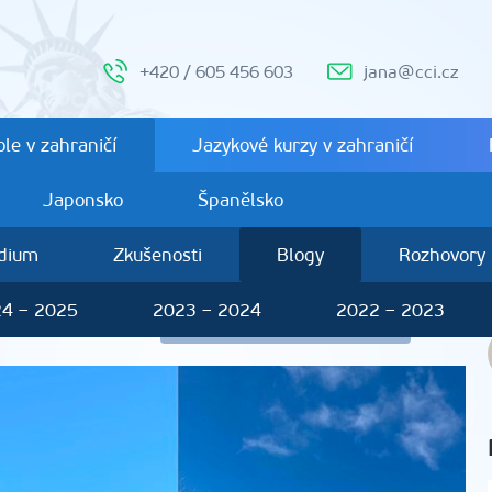
+420 / 605 456 603
jana@cci.cz
le v zahraničí
Jazykové kurzy v zahraničí
Japonsko
Španělsko
ndium
Zkušenosti
Blogy
Rozhovory
4 – 2025
2023 – 2024
2022 – 2023
na Konůpková
Další studenti 2025 – 2026