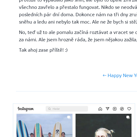
všechno zavřelo a přestalo fungovat. Nikdo se neodvážil
posledních pár dní doma. Dokonce nám na tři dny zruši
sněhu a ledu ani nebylo tak moc. Ale ne že bych si stě
No, teď už to ale pomalu začíná roztávat a vracet se 
za námi. Ale jsem hrozně ráda, že jsem nějakou zažila
Tak ahoj zase příště! :)
← Happy New Y