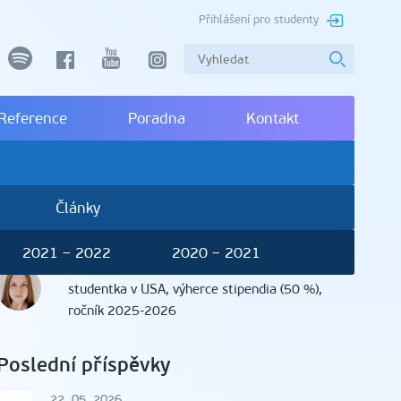
Přihlášení pro studenty
spotify
facebook
youtube
instagram
Reference
Poradna
Kontakt
Články
2021 – 2022
2020 – 2021
Jasmína Konůpková
, Praha
studentka v USA, výherce stipendia (50 %),
ročník 2025-2026
Poslední příspěvky
22. 05. 2026