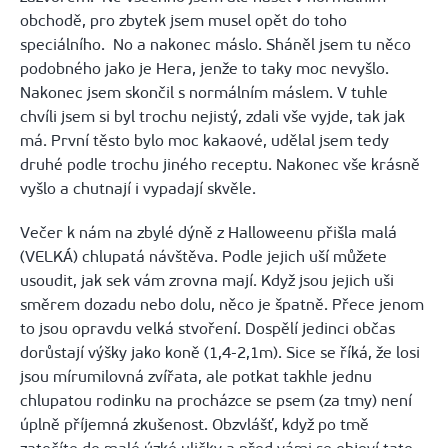
obchodě, pro zbytek jsem musel opět do toho
speciálního. No a nakonec máslo. Sháněl jsem tu něco
podobného jako je Hera, jenže to taky moc nevyšlo.
Nakonec jsem skončil s normálním máslem. V tuhle
chvíli jsem si byl trochu nejistý, zdali vše vyjde, tak jak
má. První těsto bylo moc kakaové, udělal jsem tedy
druhé podle trochu jiného receptu. Nakonec vše krásně
vyšlo a chutnají i vypadají skvěle.
Večer k nám na zbylé dýně z Halloweenu přišla malá
(VELKÁ) chlupatá návštěva. Podle jejich uší můžete
usoudit, jak sek vám zrovna mají. Když jsou jejich uši
směrem dozadu nebo dolu, něco je špatně. Přece jenom
to jsou opravdu velká stvoření. Dospělí jedinci občas
dorůstají výšky jako koně (1,4-2,1m). Sice se říká, že losi
jsou mírumilovná zvířata, ale potkat takhle jednu
chlupatou rodinku na procházce se psem (za tmy) není
úplně příjemná zkušenost. Obzvlášť, když po tmě