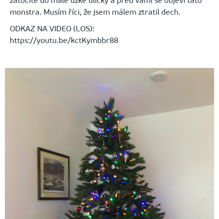
zatočíte do malé úzké uličky a před vámi se objeví tato
monstra. Musím říci, že jsem málem ztratil dech.
ODKAZ NA VIDEO (LOS):
https://youtu.be/kctKymbbr88