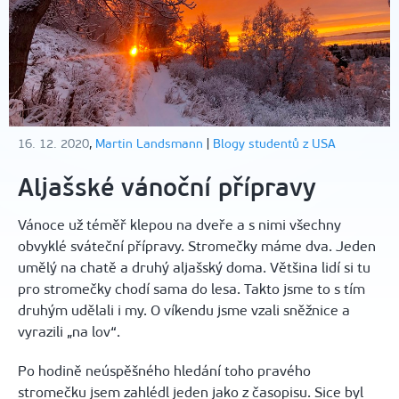
16. 12. 2020
,
Martin Landsmann
|
Blogy studentů z USA
Aljašské vánoční přípravy
Vánoce už téměř klepou na dveře a s nimi všechny
obvyklé sváteční přípravy. Stromečky máme dva. Jeden
umělý na chatě a druhý aljašský doma. Většina lidí si tu
pro stromečky chodí sama do lesa. Takto jsme to s tím
druhým udělali i my. O víkendu jsme vzali sněžnice a
vyrazili „na lov“.
Po hodině neúspěšného hledání toho pravého
stromečku jsem zahlédl jeden jako z časopisu. Sice byl