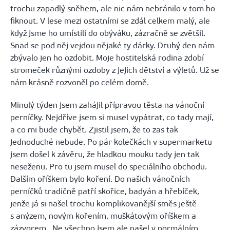
trochu zapadlý sněhem, ale nic nám nebránilo v tom ho
fiknout. V lese mezi ostatními se zdál celkem malý, ale
když jsme ho umístili do obýváku, zázračně se zvětšil.
Snad se pod něj vejdou nějaké ty dárky. Druhý den nám
zbývalo jen ho ozdobit. Moje hostitelská rodina zdobí
stromeček různými ozdoby z jejich dětství a výletů. Už se
nám krásně rozvoněl po celém domě.
Minulý týden jsem zahájil přípravou těsta na vánoční
perníčky. Nejdříve jsem si musel vypátrat, co tady mají,
a co mi bude chybět. Zjistil jsem, že to zas tak
jednoduché nebude. Po pár kolečkách v supermarketu
jsem došel k závěru, že hladkou mouku tady jen tak
neseženu. Pro tu jsem musel do speciálního obchodu.
Dalším oříškem bylo koření. Do našich vánočních
perníčků tradičně patří skořice, badyán a hřebíček,
jenže já si našel trochu komplikovanější směs ještě
s anýzem, novým kořením, muškátovým oříškem a
zázvorem. Ne všechno jsem ale našel v normálním