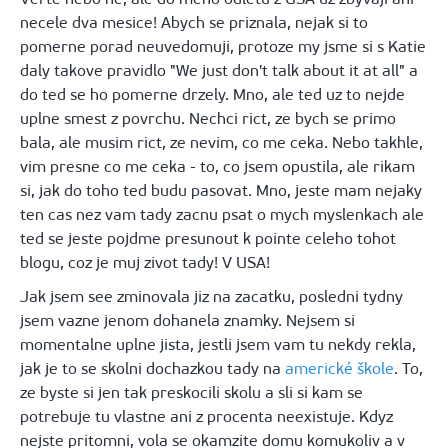
necele dva mesice! Abych se priznala, nejak si to
pomerne porad neuvedomuji, protoze my jsme si s Katie
daly takove pravidlo "We just don't talk about it at all" a
do ted se ho pomerne drzely. Mno, ale ted uz to nejde
uplne smest z povrchu. Nechci rict, ze bych se primo
bala, ale musim rict, ze nevim, co me ceka. Nebo takhle,
vim presne co me ceka - to, co jsem opustila, ale rikam
si, jak do toho ted budu pasovat. Mno, jeste mam nejaky
ten cas nez vam tady zacnu psat o mych myslenkach ale
ted se jeste pojdme presunout k pointe celeho tohot
blogu, coz je muj zivot tady! V USA!
Jak jsem see zminovala jiz na zacatku, posledni tydny
jsem vazne jenom dohanela znamky. Nejsem si
momentalne uplne jista, jestli jsem vam tu nekdy rekla,
jak je to se skolni dochazkou tady na
americké škole
. To,
ze byste si jen tak preskocili skolu a sli si kam se
potrebuje tu vlastne ani z procenta neexistuje. Kdyz
nejste pritomni, vola se okamzite domu komukoliv a v