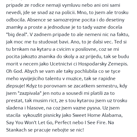
pripade ze rodice nemaji vymluvu nebo ani oni sami
nevedi, jde se snad az na policii. Mno, to jsem ale trosku
odbocila. Absence se samozrejme pocita i do desetiny
znamky a proste a jednoduse je to tady vazne docela
"big deal". V zadnem pripade to ale nemeni nic na faktu,
jak moc me tu studovat bavi. Ano, to je dalsi vec. Ted si
tu brnkam na kytaru a cvicim v posilovne, coz se mi
pocita jakozto znamka do skoly a az prijedu, tak se budu
morit v necem jako Ucetnictvi ci Hospodarsky Zemepis.
Oh God. Abych se vam ale taky pochlubila co se tyce
meho vyvijejiciho talentu v muzice, tak se rapidne
zlepsuje! Kdyz to porovnam se zacatkem semestru, kdy
jsem "zazpivala" jen notu a sousedi mi platili za to
prestat, tak musim rict, ze s tou kytarou jsem uz trosku
sladena i hlasove, na coz jsem vazne pysna. Uz jsem
stacila vykouzlit pisnicky jako Sweet Home Alabama,
Say You Won't Let Go, Perfect nebo I See Fire. Na
Stankach se pracuje nebojte se nic!