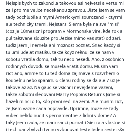
Nejspis bych to zakoncila takovou asi nejvetsi a verte mi
ze i pro me velice necekanou zpravou. Jiste jsem se vam
tady pochlubila s mymi Americkymi sourozenci - ctyrmi
ale technicky tremi. Nejstarsi Sierra byla na sve "misi"
(coz je 18mesicni program v Mormonske vire, kde rok a
pul takzvane slouzite pro Jezise mimo vas stat) od zari,
tudiz jsem ji nemela ani moznost poznat. Snad kazdy si
tu umi udelat matiku, takze kdyz reknu, ze se nam v
sobotu vratila domu, tak tu neco nesedi. Ano, z osobnich
rodinnych duvodu se musela vratit domu. Musim vam
rict ano, amme to tu ted doma zajimave s rozvrhem o
koupelnu nebo spanim. 6 clenu rodiny se da ale 7 uz je
takove az az. Na gauc se vsichni nevejdeme vazeni,
takze sobotni sledovani Marry Poppins Returns jsme si
hazeli minci o to, kdo prvni sedi na zemi. Ale musim rict,
ze jsem vazne rada popravde. Uprimne, muze se tady
vubec nekdo nudit s pernamentne 7 lidmi v dome? A
taky jsem rada, ze mam sanci poznat i Sierru a vlastne si
i tech par zbylych tydnu vybudovat jeste jeden sestersky