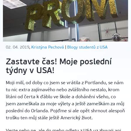
02. 04. 2019
,
Kristýna Pechová
|
Blogy studentů z USA
Zastavte čas! Moje poslední
týdny v USA!
Moji milí, od doby co jsem se vrátila z Portlandu, se nám
tu nic extra zajímavého nebo zvláštního nestalo, krom
lítáni od čerta k ďáblu ve škole a doháněni všeho, co
jsem zameškala za moje výlety a ještě zameškám za můj
poslední do Orlanda. Pojďme si ale opět shrnout alespoň
trošku ten můj stále ještě Americký život.
Verte nebo ne, ale do meho odletu z USA uz zbyvaji ani