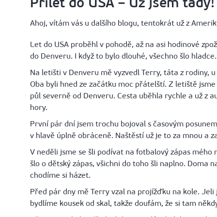
Přílet do USA – Už jsem tady!
Ahoj, vítám vás u dalšího blogu, tentokrát už z Amerik
Let do USA proběhl v pohodě, až na asi hodinové zpož
do Denveru. I když to bylo dlouhé, všechno šlo hladce.
Na letišti v Denveru mě vyzvedl Terry, táta z rodiny, u
Oba byli hned ze začátku moc přátelští. Z letiště jsme 
půl severně od Denveru. Cesta uběhla rychle a už z aut
hory.
První pár dní jsem trochu bojoval s časovým posunem 
v hlavě úplně obráceně. Naštěstí už je to za mnou a z
V neděli jsme se šli podívat na fotbalový zápas mého 
šlo o dětský zápas, všichni do toho šli naplno. Doma 
chodíme si házet.
Před pár dny mě Terry vzal na projížďku na kole. Jel
bydlíme kousek od skal, takže doufám, že si tam někdy