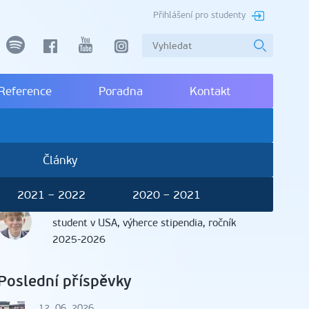
Přihlášení pro studenty
spotify
facebook
youtube
instagram
Reference
Poradna
Kontakt
Články
2021 – 2022
2020 – 2021
Heřman Červinka
, Čestice
student v USA, výherce stipendia, ročník
2025-2026
Poslední příspěvky
12. 06. 2026