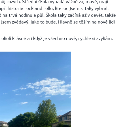
ůj rozvrh. Střední škola vypadá vážně zajímavě, mají
ř. historie rock and rollu, kterou jsem si taky vybral.
a trvá hodinu a půl. Škola taky začíná až v devět, takže
 jsem zvědavý, jaké to bude. Hlavně se těším na nové lidi
okolí krásné a i když je všechno nové, rychle si zvykám.