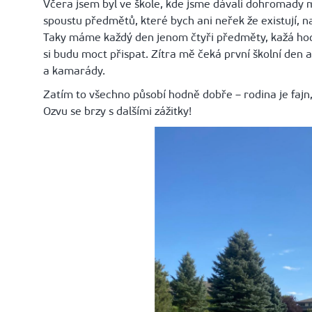
Včera jsem byl ve škole, kde jsme dávali dohromady m
spoustu předmětů, které bych ani neřek že existují, nap
Taky máme každý den jenom čtyři předměty, kažá hodin
si budu moct přispat. Zítra mě čeká první školní den a
a kamarády.
Zatím to všechno působí hodně dobře – rodina je fajn, 
Ozvu se brzy s dalšími zážitky!