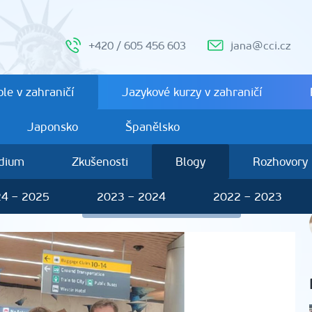
+420 / 605 456 603
jana@cci.cz
le v zahraničí
Jazykové kurzy v zahraničí
Japonsko
Španělsko
ndium
Zkušenosti
Blogy
Rozhovory
4 – 2025
2023 – 2024
2022 – 2023
n Červinka
Další studenti 2025 – 2026