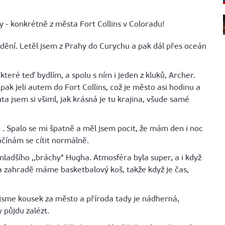
y - konkrétně z města Fort Collins v Coloradu!
dění. Letěl jsem z Prahy do Curychu a pak dál přes oceán
 které teď bydlím, a spolu s ním i jeden z kluků, Archer.
pak jeli autem do Fort Collins, což je město asi hodinu a
a jsem si všiml, jak krásná je tu krajina, všude samé
. Spalo se mi špatně a měl jsem pocit, že mám den i noc
ačínám se cítit normálně.
mladšího ,,bráchy" Hugha. Atmosféra byla super, a i když
na zahradě máme basketbalový koš, takže když je čas,
i jsme kousek za město a příroda tady je nádherná,
 půjdu zalézt.