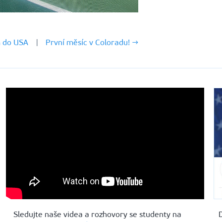
m do USA
|
První měsíc v Coloradu! →
Sledujte naše videa a rozhovory se studenty na