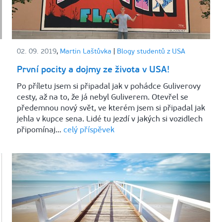
02. 09. 2019
,
Martin Laštůvka
|
Blogy studentů z USA
První pocity a dojmy ze života v USA!
Po příletu jsem si připadal jak v pohádce Guliverovy
cesty, až na to, že já nebyl Guliverem. Otevřel se
předemnou nový svět, ve kterém jsem si připadal jak
jehla v kupce sena. Lidé tu jezdí v jakých si vozidlech
připomínaj…
celý příspěvek