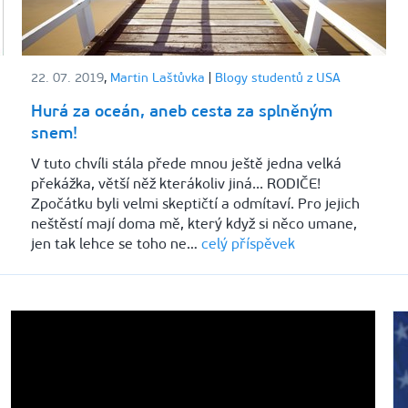
22. 07. 2019
,
Martin Laštůvka
|
Blogy studentů z USA
Hurá za oceán, aneb cesta za splněným
snem!
V tuto chvíli stála přede mnou ještě jedna velká
překážka, větší něž kterákoliv jiná... RODIČE!
Zpočátku byli velmi skeptičtí a odmítaví. Pro jejich
neštěstí mají doma mě, který když si něco umane,
jen tak lehce se toho ne…
celý příspěvek