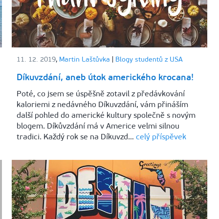
11. 12. 2019
,
Martin Laštůvka
|
Blogy studentů z USA
Díkuvzdání, aneb útok amerického krocana!
Poté, co jsem se úspěšně zotavil z předávkování
kaloriemi z nedávného Díkuvzdání, vám přináším
další pohled do americké kultury společně s novým
blogem. Díkůvzdání má v Americe velmi silnou
tradici. Každý rok se na Díkuvzd…
celý příspěvek