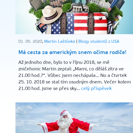
01. 05. 2020
,
Martin Laštůvka
|
Blogy studentů z USA
Má cesta za americkým snem očima rodiče!
Až jednoho dne, bylo to v říjnu 2018, se mě
zničehonic Martin zeptal: „Mami, co děláš zítra ve
21.00 hod.?“. Vůbec jsem nechápala… No a čtvrtek
25. 10. 2018 se stal tím osudným dnem. Večer kolem
21.00 hod. jsme se přes sky…
celý příspěvek