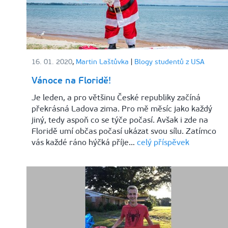
16. 01. 2020
,
Martin Laštůvka
|
Blogy studentů z USA
Vánoce na Floridě!
Je leden, a pro většinu České republiky začíná
překrásná Ladova zima. Pro mě měsíc jako každý
jiný, tedy aspoň co se týče počasí. Avšak i zde na
Floridě umí občas počasí ukázat svou sílu. Zatímco
vás každé ráno hýčká příje…
celý příspěvek