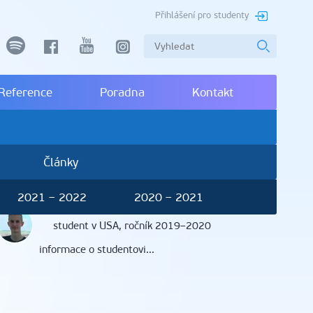
Přihlášení pro studenty
spotify
facebook
youtube
instagram
Reference
Poradna
Kontakt
Články
2021 – 2022
2020 – 2021
Martin Laštůvka
, Most
student v USA, ročník 2019–2020
informace o studentovi...