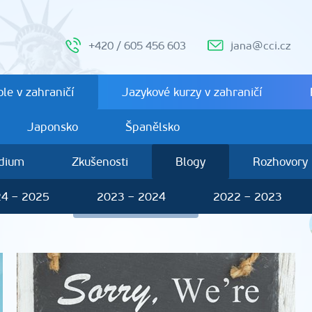
+420 / 605 456 603
jana@cci.cz
le v zahraničí
Jazykové kurzy v zahraničí
Japonsko
Španělsko
ndium
Zkušenosti
Blogy
Rozhovory
4 – 2025
2023 – 2024
2022 – 2023
 Laštůvka
Další studenti Blogy