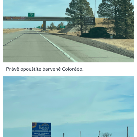
Právě opouštíte barvené Colorádo.