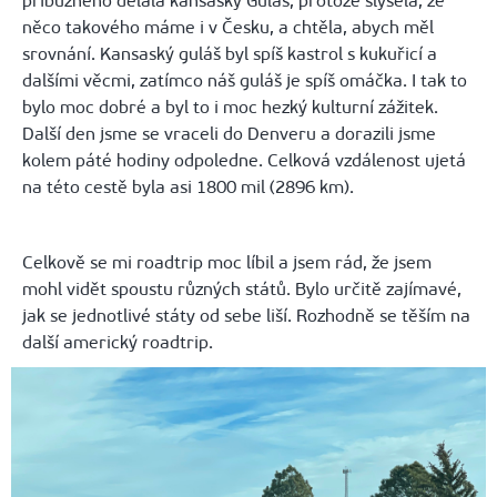
příbuzného dělala kansaský Guláš, protože slyšela, že
něco takového máme i v Česku, a chtěla, abych měl
srovnání. Kansaský guláš byl spíš kastrol s kukuřicí a
dalšími věcmi, zatímco náš guláš je spíš omáčka. I tak to
bylo moc dobré a byl to i moc hezký kulturní zážitek.
Další den jsme se vraceli do Denveru a dorazili jsme
kolem páté hodiny odpoledne. Celková vzdálenost ujetá
na této cestě byla asi 1800 mil (2896 km).
Celkově se mi roadtrip moc líbil a jsem rád, že jsem
mohl vidět spoustu různých států. Bylo určitě zajímavé,
jak se jednotlivé státy od sebe liší. Rozhodně se těším na
další americký roadtrip.