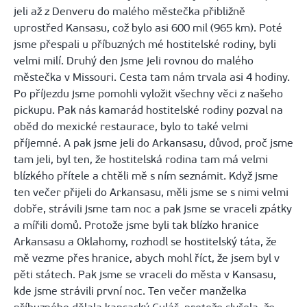
jeli až z Denveru do malého městečka přibližně
uprostřed Kansasu, což bylo asi 600 mil (965 km). Poté
jsme přespali u příbuzných mé hostitelské rodiny, byli
velmi milí. Druhý den jsme jeli rovnou do malého
městečka v Missouri. Cesta tam nám trvala asi 4 hodiny.
Po příjezdu jsme pomohli vyložit všechny věci z našeho
pickupu. Pak nás kamarád hostitelské rodiny pozval na
oběd do mexické restaurace, bylo to také velmi
příjemné. A pak jsme jeli do Arkansasu, důvod, proč jsme
tam jeli, byl ten, že hostitelská rodina tam má velmi
blízkého přítele a chtěli mě s ním seznámit. Když jsme
ten večer přijeli do Arkansasu, měli jsme se s nimi velmi
dobře, strávili jsme tam noc a pak jsme se vraceli zpátky
a mířili domů. Protože jsme byli tak blízko hranice
Arkansasu a Oklahomy, rozhodl se hostitelský táta, že
mě vezme přes hranice, abych mohl říct, že jsem byl v
pěti státech. Pak jsme se vraceli do města v Kansasu,
kde jsme strávili první noc. Ten večer manželka