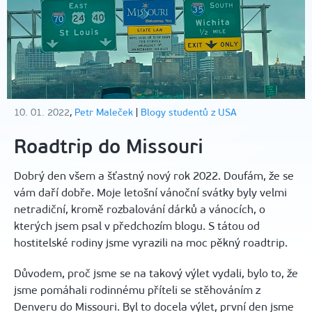
10. 01. 2022
,
Petr Maleček
|
Blogy studentů z USA
Roadtrip do Missouri
Dobrý den všem a šťastný nový rok 2022. Doufám, že se
vám daří dobře. Moje letošní vánoční svátky byly velmi
netradiční, kromě rozbalování dárků a vánocích, o
kterých jsem psal v předchozím blogu. S tátou od
hostitelské rodiny jsme vyrazili na moc pěkný roadtrip.
Důvodem, proč jsme se na takový výlet vydali, bylo to, že
jsme pomáhali rodinnému příteli se stěhováním z
Denveru do Missouri. Byl to docela výlet, první den jsme