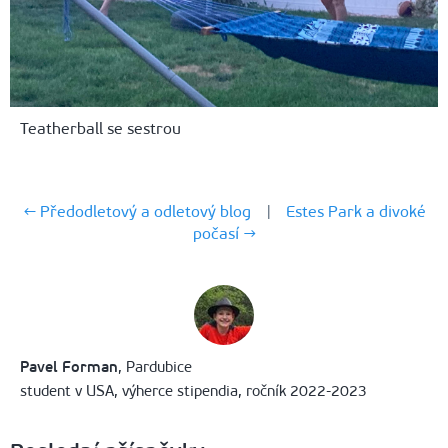
Teatherball se sestrou
← Předodletový a odletový blog
|
Estes Park a divoké
počasí →
Pavel Forman
, Pardubice
student v USA, výherce stipendia, ročník 2022-2023