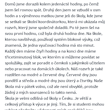
Domů jsme dorazili kolem jedenácté hodiny, po čemž
jsem šel rovnou spát. Druhý den jsem se vzbudil v osm
hodin a s výměnnou matkou jsme jeli do školy, kde jsme
se setkali se školní koordinátorkou, která mi ukázala můj
rozvrh, který jsme společně doladili. Po té jsem šel na
svou první hodinu, což byla druhá hodina dne. Na škole,
kterou navštěvuji, používají systém blokové výuky, což
znamená, že jedna vyučovací hodina má sto minut.
Každý den máme čtyři hodiny a na konci dne máme
třicetiminutový blok, ve kterém si můžeme povídat se
spolužáky, zajít se poradit o čemkoli s jakýmkoli učitelem
nebo pracovat na domácích úkolech. Náš rozvrh je také
rozdělen na modré a červené dny. Červené dny jsou
pondělí a středa a modré dny jsou úterý a čtvrtky. Naše
škola má v pátek volno, což ale není obvyklé, protože
žádný z mých sourozenců to takto nemá.
Škola je velmi odlišná od školy v Česku. Je větší a
celkový přístup k výuce je jiný. Tím, že si studenti mohou