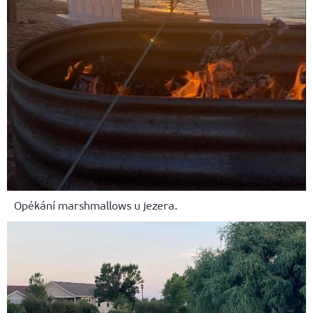
Opékání marshmallows u jezera.