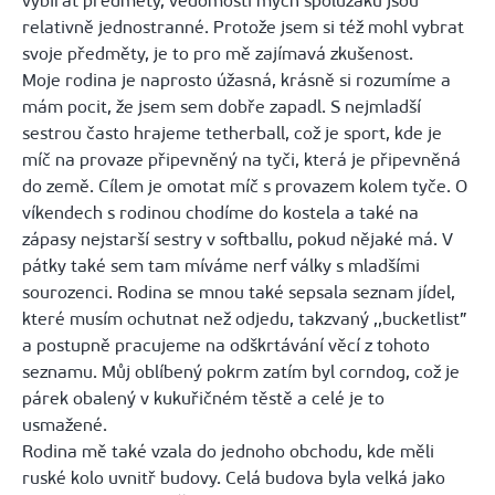
vybírat předměty, vědomosti mých spolužáků jsou
relativně jednostranné. Protože jsem si též mohl vybrat
svoje předměty, je to pro mě zajímavá zkušenost.
Moje rodina je naprosto úžasná, krásně si rozumíme a
mám pocit, že jsem sem dobře zapadl. S nejmladší
sestrou často hrajeme tetherball, což je sport, kde je
míč na provaze připevněný na tyči, která je připevněná
do země. Cílem je omotat míč s provazem kolem tyče. O
víkendech s rodinou chodíme do kostela a také na
zápasy nejstarší sestry v softballu, pokud nějaké má. V
pátky také sem tam míváme nerf války s mladšími
sourozenci. Rodina se mnou také sepsala seznam jídel,
které musím ochutnat než odjedu, takzvaný ,,bucketlist”
a postupně pracujeme na odškrtávání věcí z tohoto
seznamu. Můj oblíbený pokrm zatím byl corndog, což je
párek obalený v kukuřičném těstě a celé je to
usmažené.
Rodina mě také vzala do jednoho obchodu, kde měli
ruské kolo uvnitř budovy. Celá budova byla velká jako