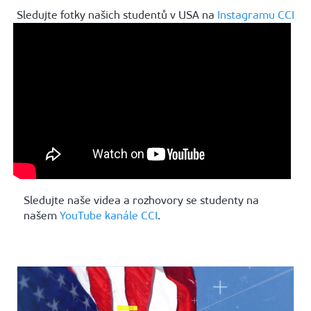
Sledujte fotky našich studentů v USA na
Instagramu CCI
Sledujte naše videa a rozhovory se studenty na
našem
YouTube kanále CCI
.