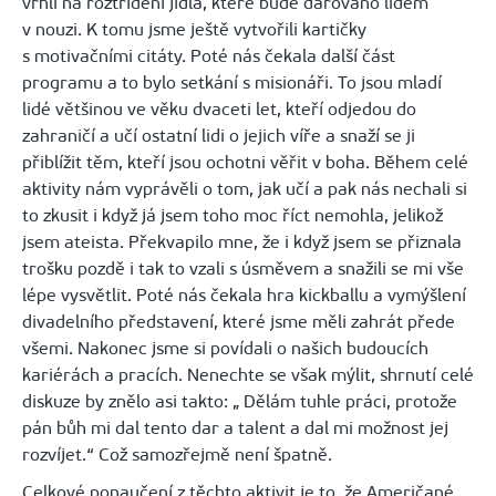
vrhli na roztřídění jídla, které bude darováno lidem
v nouzi. K tomu jsme ještě vytvořili kartičky
s motivačními citáty. Poté nás čekala další část
programu a to bylo setkání s misionáři. To jsou mladí
lidé většinou ve věku dvaceti let, kteří odjedou do
zahraničí a učí ostatní lidi o jejich víře a snaží se ji
přiblížit těm, kteří jsou ochotni věřit v boha. Během celé
aktivity nám vyprávěli o tom, jak učí a pak nás nechali si
to zkusit i když já jsem toho moc říct nemohla, jelikož
jsem ateista. Překvapilo mne, že i když jsem se přiznala
trošku pozdě i tak to vzali s úsměvem a snažili se mi vše
lépe vysvětlit. Poté nás čekala hra kickballu a vymýšlení
divadelního představení, které jsme měli zahrát přede
všemi. Nakonec jsme si povídali o našich budoucích
kariérách a pracích. Nenechte se však mýlit, shrnutí celé
diskuze by znělo asi takto: „ Dělám tuhle práci, protože
pán bůh mi dal tento dar a talent a dal mi možnost jej
rozvíjet.“ Což samozřejmě není špatně.
Celkové ponaučení z těchto aktivit je to, že Američané