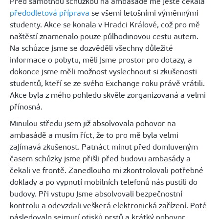
Před samotnou schůzkou na ambasádě mě ještě čekala
předodletová příprava
se všemi letošními výměnnými
studenty. Akce se konala v Hradci Králové, což pro mě
naštěstí znamenalo pouze půlhodinovou cestu autem.
Na schůzce jsme se dozvěděli všechny důležité
informace o pobytu, měli jsme prostor pro dotazy, a
dokonce jsme měli možnost vyslechnout si zkušenosti
studentů, kteří se ze svého Exchange roku právě vrátili.
Akce byla z mého pohledu skvěle zorganizovaná a velmi
přínosná.
Minulou středu jsem již absolvovala pohovor na
ambasádě a musím říct, že to pro mě byla velmi
zajímavá zkušenost. Patnáct minut před domluveným
časem schůzky jsme přišli před budovu ambasády a
čekali ve frontě. Zanedlouho mi zkontrolovali potřebné
doklady a po vypnutí mobilních telefonů nás pustili do
budovy. Při vstupu jsme absolvovali bezpečnostní
kontrolu a odevzdali veškerá elektronická zařízení. Poté
následovalo sejmutí otisků prstů a krátký pohovor.