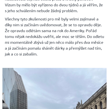
Vízum by mělo být vyřízeno do dvou týdnů a já věřím, že
s jeho schválením nebude žádný problém.
Všechny tyto zkušenosti pro mě byly velmi zajímavé a
díky nim si začínám uvědomovat, že se to opravdu děje.
Že opravdu odlétám sama na rok do Ameriky. Pořád
tomu nějak nedokážu uvěřit, ale moc se těším. Do odletu
mi momentálně zbývá už jen něco málo přes dva měsíce
a já začínám pomalu shánět dárky a přemýšlet nad tím,
jak a co si zabalím.