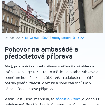
08. 06. 2026
,
Maya Bartošová
|
Blogy studentů z USA
Pohovor na ambasádě a
předodletová příprava
Ahoj, po měsíci se opět ozývám s aktualitami ohledně
svého Exchange roku. Tento měsíc jsem toho zařizovala
poměrně hodně a k nejdůležitějším událostem určitě
patřilo podání žádosti o vízum a společná schůzka v
rámci předodletové přípravy.
V minulosti jsem již slyšela, že
žádost o vízum
je jednou z
nejobávanějších částí celé přípravy, ale až do této chvíle