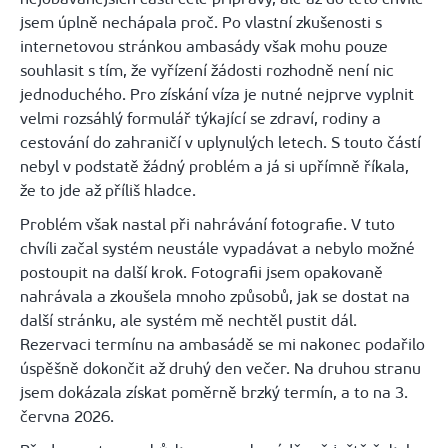
jsem úplně nechápala proč. Po vlastní zkušenosti s
internetovou stránkou ambasády však mohu pouze
souhlasit s tím, že vyřízení žádosti rozhodně není nic
jednoduchého. Pro získání víza je nutné nejprve vyplnit
velmi rozsáhlý formulář týkající se zdraví, rodiny a
cestování do zahraničí v uplynulých letech. S touto částí
nebyl v podstatě žádný problém a já si upřímně říkala,
že to jde až příliš hladce.
Problém však nastal při nahrávání fotografie. V tuto
chvíli začal systém neustále vypadávat a nebylo možné
postoupit na další krok. Fotografii jsem opakovaně
nahrávala a zkoušela mnoho způsobů, jak se dostat na
další stránku, ale systém mě nechtěl pustit dál.
Rezervaci termínu na ambasádě se mi nakonec podařilo
úspěšně dokončit až druhý den večer. Na druhou stranu
jsem dokázala získat poměrně brzký termín, a to na 3.
června 2026.