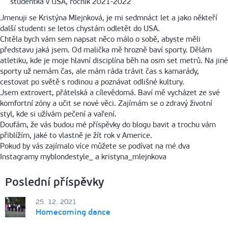
studentka v USA, ročník 2021-2022
Jmenuji se Kristýna Mlejnková, je mi sedmnáct let a jako někteří
další studenti se letos chystám odletět do USA.
Chtěla bych vám sem napsat něco málo o sobě, abyste měli
představu jaká jsem. Od malička mě hrozně baví sporty. Dělám
atletiku, kde je moje hlavní disciplína běh na osm set metrů. Na jiné
sporty už nemám čas, ale mám ráda trávit čas s kamarády,
cestovat po světě s rodinou a poznávat odlišné kultury.
Jsem extrovert, přátelská a cílevědomá. Baví mě vycházet ze své
komfortní zóny a učit se nové věci. Zajímám se o zdravý životní
styl, kde si užívám pečení a vaření.
Doufám, že vás budou mé příspěvky do blogu bavit a trochu vám
přiblížím, jaké to vlastně je žít rok v Americe.
Pokud by vás zajímalo více můžete se podívat na mé dva
Instagramy myblondestyle_ a kristyna_mlejnkova
Poslední příspěvky
25. 12. 2021
Homecoming dance