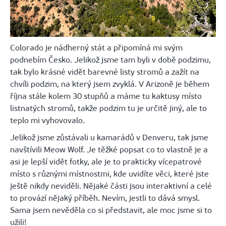
Colorado je nádherný stát a připomíná mi svým
podnebím Česko. Jelikož jsme tam byli v době podzimu,
tak bylo krásné vidět barevné listy stromů a zažít na
chvíli podzim, na který jsem zvyklá. V Arizoně je během
října stále kolem 30 stupňů a máme tu kaktusy místo
listnatých stromů, takže podzim tu je určitě jiný, ale to
teplo mi vyhovovalo.
Jelikož jsme zůstávali u kamarádů v Denveru, tak jsme
navštívili Meow Wolf. Je těžké popsat co to vlastně je a
asi je lepší vidět fotky, ale je to prakticky vícepatrové
místo s různými místnostmi, kde uvidíte věci, které jste
ještě nikdy neviděli. Nějaké části jsou interaktivní a celé
to provází nějaký příběh. Nevím, jestli to dává smysl.
Sama jsem nevěděla co si představit, ale moc jsme si to
užili!