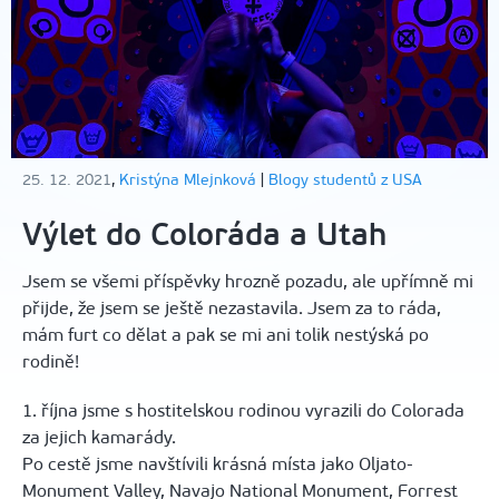
25. 12. 2021
,
Kristýna Mlejnková
|
Blogy studentů z USA
Výlet do Coloráda a Utah
Jsem se všemi příspěvky hrozně pozadu, ale upřímně mi
přijde, že jsem se ještě nezastavila. Jsem za to ráda,
mám furt co dělat a pak se mi ani tolik nestýská po
rodině!
1. října jsme s hostitelskou rodinou vyrazili do Colorada
za jejich kamarády.
Po cestě jsme navštívili krásná místa jako Oljato-
Monument Valley, Navajo National Monument, Forrest