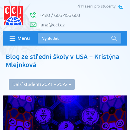
Přihlášení pro studenty
+420 / 605 456 603
jana@cci.cz
Menu
Blog ze střední školy v USA – Kristýna
Mlejnková
Další studenti 2021 – 2022