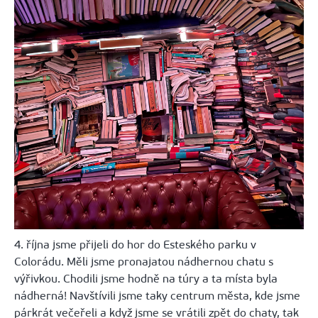
4. října jsme přijeli do hor do Esteského parku v
Colorádu. Měli jsme pronajatou nádhernou chatu s
výřivkou. Chodili jsme hodně na túry a ta místa byla
nádherná! Navštívili jsme taky centrum města, kde jsme
párkrát večeřeli a když jsme se vrátili zpět do chaty, tak