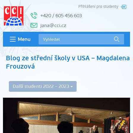
Přihlášení pro studenty
+420 / 605 456 603
jana@cci.cz
Menu
Blog ze střední školy v USA – Magdalena
Frouzová
Další studenti 2022 – 2023