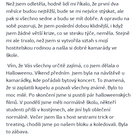
Než jsem odletěla, hodně lidí mi říkalo, že první dva
měsíce budou nejtěžší, bude se mi nejvíce stýskat, ale
pak si všechno sedne a budu se mít dobře. A opravdu na
sobě pozoruji, že jsem poslední dobou klidnější, i když
jsem žádné větší krize, co se stesku týče, neměla. Stejně
mi ale trvalo, než jsem si vytvořila vztah s mojí
hostitelskou rodinou a našla si dobré kamarády ve
škole.
Vím, že Vás všechny určitě zajímá, co jsem dělala o
Halloweenu. Víkend předním jsem byla na návštěvě u
kamarádky, kde pořádali bytový koncert. To znamená,
že si zaplatili kapelu a pozvali všechny známé. Bylo to
moc milé. Po skončení jsme si pustili pár halloweenských
filmů. V pondělí jsme měli normálně školu, někteří
studenti přišli v kostýmech, ale jiní byli oblečení
normálně. Večer jsem šla s host sestrami trick or
treating, chodili jsme po našem bloku a koledovali. Byla
to zábava.