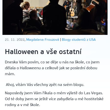
21. 11. 2022
,
Magdalena Frouzová
|
Blogy studentů z USA
Halloween a vše ostatní
Dneska Vám povím, co se děje u nás na škole, co jsem
dělala o Halloweenu a celkově jak se poslední dobou
mám.
Ahoj, vítám Vás všechny zpět na svém blogu.
Naposledy jsem Vám říkala o mém výletě do Las Vegas.
Od té doby jsem se ještě více zabydlela u mé hostitelské
rodiny a v mé škole.