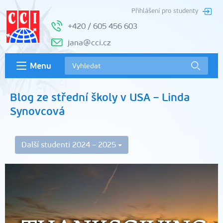
Přihlášení pro studenty
+420 / 605 456 603
jana@cci.cz
Menu
Blog ze střední školy v USA – Linda
Synovcová
Další studenti 2024 – 2025