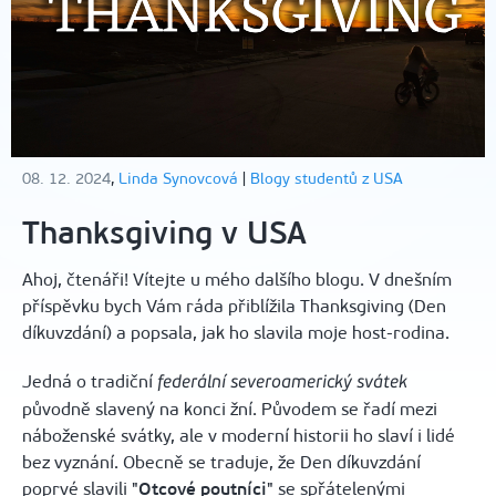
08. 12. 2024
,
Linda Synovcová
|
Blogy studentů z USA
Thanksgiving v USA
Ahoj, čtenáři! Vítejte u mého dalšího blogu. V dnešním
příspěvku bych Vám ráda přiblížila Thanksgiving (Den
díkuvzdání) a popsala, jak ho slavila moje host-rodina.
Jedná o tradiční
federální severoamerický svátek
původně slavený na konci žní. Původem se řadí mezi
náboženské svátky, ale v moderní historii ho slaví i lidé
bez vyznání. Obecně se traduje, že Den díkuvzdání
poprvé slavili "
Otcové poutníci
" se spřátelenými