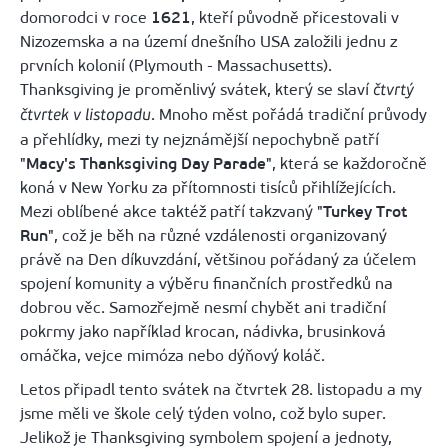
domorodci v roce
1621
, kteří původně přicestovali v
Nizozemska a na území dnešního USA založili jednu z
prvních kolonií (Plymouth - Massachusetts).
Thanksgiving je proměnlivý svátek, který se slaví
čtvrtý
. Mnoho měst pořádá tradiční průvody
čtvrtek v listopadu
a přehlídky, mezi ty nejznámější nepochybně patří
"
Macy's Thanksgiving Day Parade
", která se každoročně
koná v New Yorku za přítomnosti tisíců přihlížejících.
Mezi oblíbené akce taktéž patří takzvaný "
Turkey Trot
Run
", což je běh na různé vzdálenosti organizovaný
právě na Den díkuvzdání, většinou pořádaný za účelem
spojení komunity a výběru finančních prostředků na
dobrou věc. Samozřejmě nesmí chybět ani tradiční
pokrmy jako například krocan, nádivka, brusinková
omáčka, vejce mimóza nebo dýňový koláč.
Letos připadl tento svátek na čtvrtek 28. listopadu a my
jsme měli ve škole celý týden volno, což bylo super.
Jelikož je Thanksgiving symbolem spojení a jednoty,