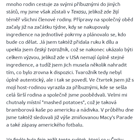
mnoho rodin cestuje za svými příbuznými do jiných
států, my jsme však zůstali v
, jelikož zde žijí
Texasu
téměř všichni členové rodiny. Přípravy na společný oběd
začaly již na začátku týdne, kdy se nakupovaly
ingredience na jednotlivé pokrmy a plánovalo se, kdo
bude co dělat. Já jsem taktéž přidala ruku k dílu a
upekla jsem
, což se nakonec ukázalo býti
český tvarožník
celkem výzvou, jelikož zde v USA nemají úplně stejné
ingredience, a tudíž jsem jich musela několik nahradit
tím, co bylo zrovna k dispozici. Tvarožník tedy nebyl
úplně autentický, ale i tak se povedl. Ve čtvrtek jsem již s
mojí host-rodinou vyrazila za příbuznými, kde se sešla
celá širší rodina a společně jsme poobědvali. Velmi mi
chutnaly místní "mashed potatoes", což je taková
bramborová kaše po americku a nádivka. V průběhu dne
jsme taktéž sledovali již výše zmiňovanou Macy's Parade
a také zápasy amerického fotbalu.