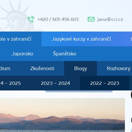
+420 / 605 456 603
jana@cci.cz
le v zahraničí
Jazykové kurzy v zahraničí
Japonsko
Španělsko
ndium
Zkušenosti
Blogy
Rozhovory
4 – 2025
2023 – 2024
2022 – 2023
lena Frouzová
Další studenti 2022 – 2023