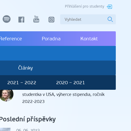
Přihlášení pro studenty
spotify
facebook
youtube
instagram
Reference
Poradna
Kontakt
Články
2021 – 2022
2020 – 2021
Magdalena Frouzová
, Bor
studentka v USA, výherce stipendia, ročník
2022-2023
Poslední příspěvky
06. 06. 2023