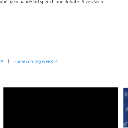
ubů, jako například speech and debate. A ve všech
SA
|
Homecoming week →