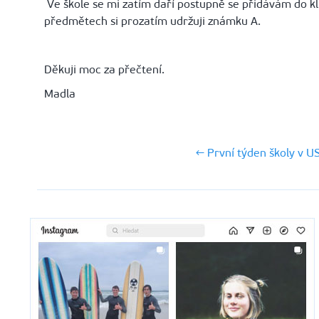
Ve škole se mi zatím daří postupně se přidávám do kl
předmětech si prozatím udržuji známku A.
Děkuji moc za přečtení.
Madla
← První týden školy v U