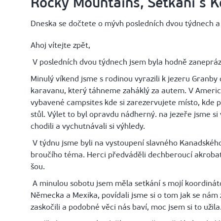
Rocky Mountains, Setkání s K
Dneska se dočtete o mývh posledních dvou týdnech a
Ahoj vítejte zpět,
V posledních dvou týdnech jsem byla hodně zaneprá
Minulý víkend jsme s rodinou vyrazili k jezeru Granb
karavanu, který táhneme zaháklý za autem. V Americe 
vybavené campsites kde si zarezervujete místo, kde 
stůl. Výlet to byl opravdu nádherný. na jezeře jsme si v
chodili a vychutnávali si výhledy.
V týdnu jsme byli na vystoupení slavného Kanadského 
broučího téma. Herci předváděli dechberoucí akrobati
šou.
A minulou sobotu jsem měla setkání s mojí koordináto
Německa a Mexika, povídali jsme si o tom jak se nám 
zaskočili a podobné věci nás baví, moc jsem si to užila