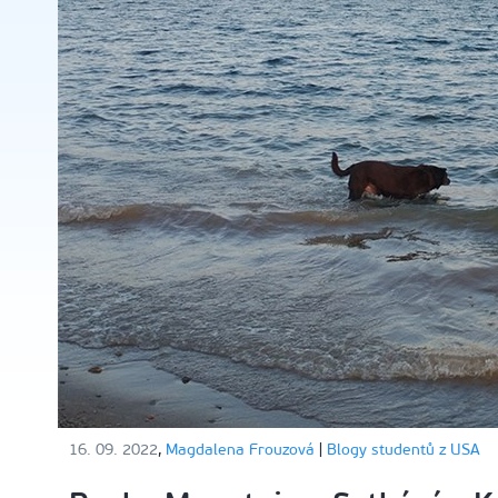
16. 09. 2022
,
Magdalena Frouzová
|
Blogy studentů z USA