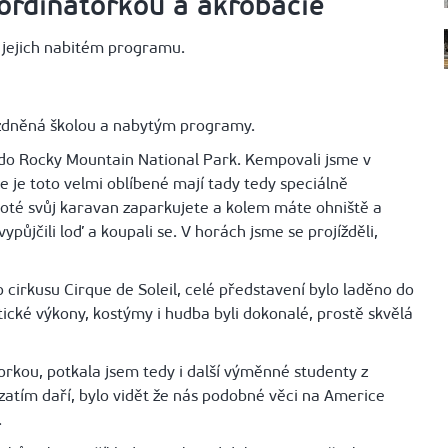
ordinátorkou a akrobacie
 jejich nabitém programu.
zdněná školou a nabytým programy.
y do Rocky Mountain National Park. Kempovali jsme v
je toto velmi oblíbené mají tady tedy speciálně
poté svůj karavan zaparkujete a kolem máte ohniště a
ypůjčili loď a koupali se. V horách jsme se projížděli,
cirkusu Cirque de Soleil, celé představení bylo laděno do
cké výkony, kostýmy i hudba byli dokonalé, prostě skvělá
rkou, potkala jsem tedy i další výměnné studenty z
zatím daří, bylo vidět že nás podobné věci na Americe
.