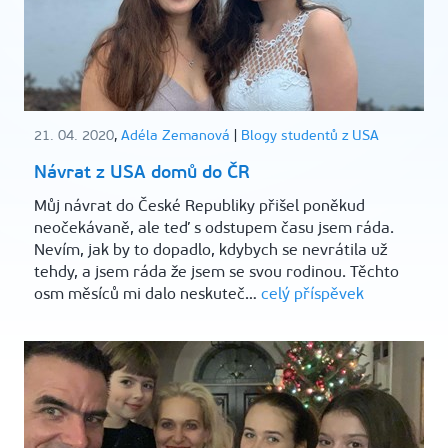
21. 04. 2020
,
Adéla Zemanová
|
Blogy studentů z USA
Návrat z USA domů do ČR
Můj návrat do České Republiky přišel poněkud
neočekávaně, ale teď s odstupem času jsem ráda.
Nevím, jak by to dopadlo, kdybych se nevrátila už
tehdy, a jsem ráda že jsem se svou rodinou. Těchto
osm měsíců mi dalo neskuteč…
celý příspěvek