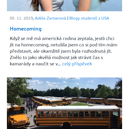
05. 11. 2019
,
Adéla Zemanová
|
Blogy studentů z USA
Homecoming
Když se mě má americká rodina zeptala, jestli chci
jít na homecoming, netušila jsem co si pod tím mám
představit, ale okamžitě jsem byla rozhodnutá jít.
Znělo to jako skvělá možnost jak strávit čas s
kamarády a naučit se v…
celý příspěvek