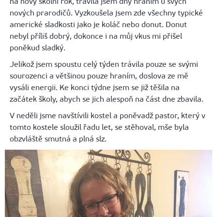
na nový školní rok, trávila jsem dny hraním u svých
nových prarodičů. Vyzkoušela jsem zde všechny typické
americké sladkosti jako je koláč nebo donut. Donut
nebyl příliš dobrý, dokonce i na můj vkus mi přišel
poněkud sladký.
Jelikož jsem spoustu celý týden trávila pouze se svými
sourozenci a většinou pouze hraním, doslova ze mě
vysáli energii. Ke konci týdne jsem se již těšila na
začátek školy, abych se jich alespoň na část dne zbavila.
V neděli jsme navštívili kostel a poněvadž pastor, který v
tomto kostele sloužil řadu let, se stěhoval, mše byla
obzvláště smutná a plná slz.