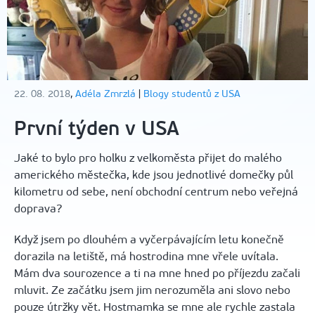
22. 08. 2018
,
Adéla Zmrzlá
|
Blogy studentů z USA
První týden v USA
Jaké to bylo pro holku z velkoměsta přijet do malého
amerického městečka, kde jsou jednotlivé domečky půl
kilometru od sebe, není obchodní centrum nebo veřejná
doprava?
Když jsem po dlouhém a vyčerpávajícím letu konečně
dorazila na letiště, má hostrodina mne vřele uvítala.
Mám dva sourozence a ti na mne hned po příjezdu začali
mluvit. Ze začátku jsem jim nerozuměla ani slovo nebo
pouze útržky vět. Hostmamka se mne ale rychle zastala