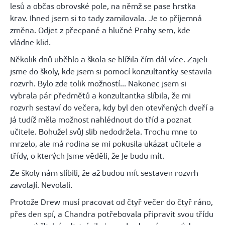
lesů a občas obrovské pole, na němž se pase hrstka
krav. Ihned jsem si to tady zamilovala. Je to příjemná
změna. Odjet z přecpané a hlučné Prahy sem, kde
vládne klid.
Několik dnů uběhlo a škola se blížila čím dál více. Zajeli
jsme do školy, kde jsem si pomocí konzultantky sestavila
rozvrh. Bylo zde tolik možností... Nakonec jsem si
vybrala pár předmětů a konzultantka slíbila, že mi
rozvrh sestaví do večera, kdy byl den otevřených dveří a
já tudíž měla možnost nahlédnout do tříd a poznat
učitele. Bohužel svůj slib nedodržela. Trochu mne to
mrzelo, ale má rodina se mi pokusila ukázat učitele a
třídy, o kterých jsme věděli, že je budu mít.
Ze školy nám slíbili, že až budou mít sestaven rozvrh
zavolají. Nevolali.
Protože Drew musí pracovat od čtyř večer do čtyř ráno,
přes den spí, a Chandra potřebovala připravit svou třídu