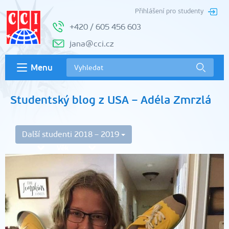
Přihlášení pro studenty
+420 / 605 456 603
jana@cci.cz
Menu
Studentský blog z USA – Adéla Zmrzlá
Další studenti 2018 – 2019