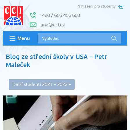
Přihlášení pro studenty
+420 / 605 456 603
jana@cci.cz
Menu
Blog ze střední školy v USA – Petr
Maleček
Další studenti 2021 – 2022