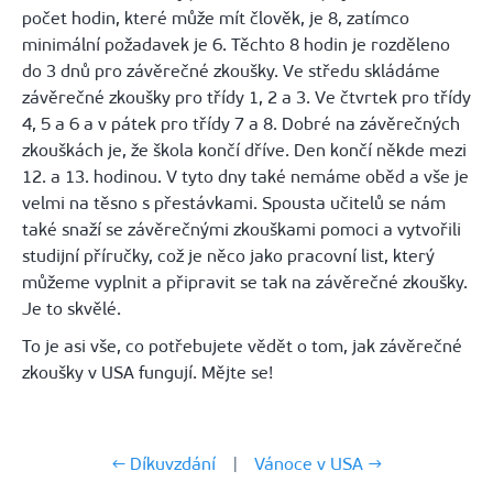
počet hodin, které může mít člověk, je 8, zatímco
minimální požadavek je 6. Těchto 8 hodin je rozděleno
do 3 dnů pro závěrečné zkoušky. Ve středu skládáme
závěrečné zkoušky pro třídy 1, 2 a 3. Ve čtvrtek pro třídy
4, 5 a 6 a v pátek pro třídy 7 a 8. Dobré na závěrečných
zkouškách je, že škola končí dříve. Den končí někde mezi
12. a 13. hodinou. V tyto dny také nemáme oběd a vše je
velmi na těsno s přestávkami. Spousta učitelů se nám
také snaží se závěrečnými zkouškami pomoci a vytvořili
studijní příručky, což je něco jako pracovní list, který
můžeme vyplnit a připravit se tak na závěrečné zkoušky.
Je to skvělé.
To je asi vše, co potřebujete vědět o tom, jak závěrečné
zkoušky v USA fungují. Mějte se!
← Díkuvzdání
|
Vánoce v USA →