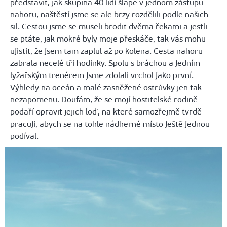
představit, jak skupina 40 lidí šlape v jednom zástupu
nahoru, naštěstí jsme se ale brzy rozdělili podle našich
sil. Cestou jsme se museli brodit dvěma řekami a jestli
se ptáte, jak mokré byly moje přeskáče, tak vás mohu
ujistit, že jsem tam zaplul až po kolena. Cesta nahoru
zabrala necelé tři hodinky. Spolu s bráchou a jedním
lyžařským trenérem jsme zdolali vrchol jako první.
Výhledy na oceán a malé zasněžené ostrůvky jen tak
nezapomenu. Doufám, že se mojí hostitelské rodině
podaří opravit jejich loď, na které samozřejmě tvrdě
pracuji, abych se na tohle nádherné místo ještě jednou
podíval.