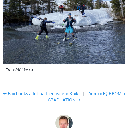
Ty mělčí řeka
← Fairbanks a let nad ledovcem Knik
|
Americký PROM a
GRADUATION →