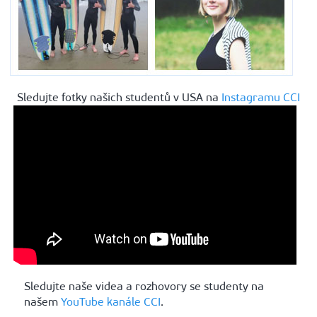
Sledujte fotky našich studentů v USA na
Instagramu CCI
Sledujte naše videa a rozhovory se studenty na
našem
YouTube kanále CCI
.