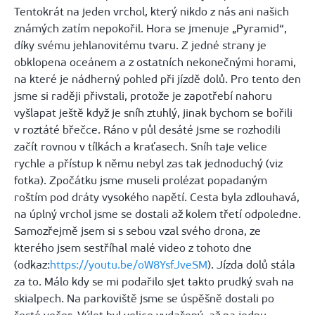
Tentokrát na jeden vrchol, který nikdo z nás ani našich
známých zatím nepokořil. Hora se jmenuje „Pyramid“,
díky svému jehlanovitému tvaru. Z jedné strany je
obklopena oceánem a z ostatních nekonečnými horami,
na které je nádherný pohled při jízdě dolů. Pro tento den
jsme si raději přivstali, protože je zapotřebí nahoru
vyšlapat ještě když je sníh ztuhlý, jinak bychom se bořili
v roztáté břečce. Ráno v půl desáté jsme se rozhodili
začít rovnou v tílkách a kraťasech. Sníh taje velice
rychle a přístup k němu nebyl zas tak jednoduchý (viz
fotka). Zpočátku jsme museli prolézat popadaným
roštím pod dráty vysokého napětí. Cesta byla zdlouhavá,
na úplný vrchol jsme se dostali až kolem třetí odpoledne.
Samozřejmě jsem si s sebou vzal svého drona, ze
kterého jsem sestříhal malé video z tohoto dne
(odkaz:
https://youtu.be/oW8YsfJveSM
). Jízda dolů stála
za to. Málo kdy se mi podařilo sjet takto prudký svah na
skialpech. Na parkoviště jsme se úspěšně dostali po