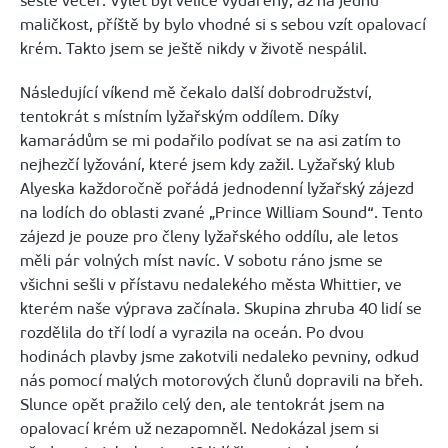
šesté večer. Výlet byl velice vydařený, až na jednu
maličkost, příště by bylo vhodné si s sebou vzít opalovací
krém. Takto jsem se ještě nikdy v životě nespálil.
Následující víkend mě čekalo další dobrodružství,
tentokrát s místním lyžařským oddílem. Díky
kamarádům se mi podařilo podívat se na asi zatím to
nejhezčí lyžování, které jsem kdy zažil. Lyžařský klub
Alyeska každoročně pořádá jednodenní lyžařský zájezd
na lodích do oblasti zvané „Prince William Sound“. Tento
zájezd je pouze pro členy lyžařského oddílu, ale letos
měli pár volných míst navíc. V sobotu ráno jsme se
všichni sešli v přístavu nedalekého města Whittier, ve
kterém naše výprava začínala. Skupina zhruba 40 lidí se
rozdělila do tří lodí a vyrazila na oceán. Po dvou
hodinách plavby jsme zakotvili nedaleko pevniny, odkud
nás pomocí malých motorových člunů dopravili na břeh.
Slunce opět pražilo celý den, ale tentokrát jsem na
opalovací krém už nezapomněl. Nedokázal jsem si