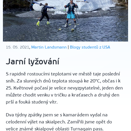
15. 05. 2021
,
Martin Landsmann
|
Blogy studentů z USA
Jarní lyžování
S rapidně rostoucími teplotami ve městě taje poslední
sníh. Za slunných dnů teplota stoupá ke 20°C, občas i k
25. Květnové počasí je velice nevyzpytatelné, jeden den
můžete chodit venku v tričku a kraťasech a druhý den
prší a fouká studený vítr.
Dva týdny zpátky jsem se s kamarádem vydal na
celodenní výlet na skialpech. Zamířili jsme opět do
velice známé skialpové oblasti Turnagain pass.