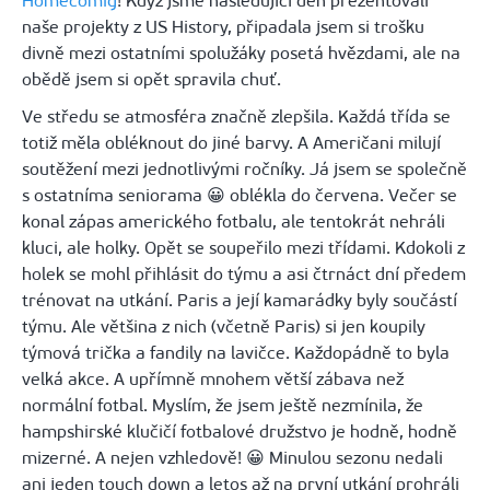
Homecomig
! Když jsme následující den prezentovali
naše projekty z US
History
, připadala jsem si trošku
divně mezi ostatními spolužáky posetá hvězdami, ale na
obědě jsem si opět spravila chuť.
Ve středu se atmosféra značně zlepšila. Každá třída se
totiž měla obléknout do jiné barvy. A Američani milují
soutěžení mezi jednotlivými ročníky. Já jsem se společně
s ostatníma
seniorama
😀
oblékla do červena. Večer se
konal zápas amerického fotbalu, ale tentokrát nehráli
kluci, ale holky. Opět se soupeřilo mezi třídami. Kdokoli z
holek se mohl přihlásit do týmu a asi čtrnáct dní předem
trénovat na utkání. Paris a její kamarádky byly součástí
týmu. Ale většina z nich (včetně Paris) si jen koupily
týmová trička a fandily na lavičce. Každopádně to byla
velká akce. A upřímně mnohem větší zábava než
normální fotbal. Myslím, že jsem ještě nezmínila, že
hampshirské
klučičí fotbalové družstvo je hodně, hodně
mizerné. A nejen vzhledově!
😀
Minulou sezonu nedali
ani jeden
touch
down
a letos až na první utkání prohráli