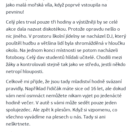
jako malá mořská víla, když poprvé vstoupila na
pevninu!
Celý ples trval pouze tři hodiny a výstižněji by se celé
akce dala nazvat diskotékou. Protože opravdu nešlo o
nic jiného. V prostoru školní jídelny se nacházel DJ, který
pouštěl hudbu a většina lidí byla shromážděná v hloučku
okolo. Na jednom konci místnosti se potom nacházeli
fotoboxy
.
Celý dav studentů hlídali učitelé. Chodili mezi
žáky a kontrolovali stejně tak jako ve středu, jestli někdo
netropí hlouposti.
Celkově mi přijde, že jsou tady mladiství hodně svázaní
pravidly. Například řidičák máte sice od 16 let, ale dokud
vám není osmnáct nemůžete nikam vyjet po jedenácté
hodině večer. V autě s vámi může sedět pouze jeden
spolujezdec. Ale zpět k plesům. Když si vzpomenu, co
všechno vyvádíme na plesech u nás. Tady si ani
neškrtnete.