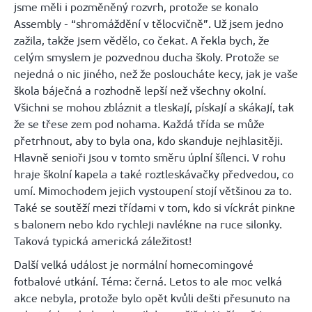
jsme měli i pozměněný rozvrh, protože se konalo
Assembly
- “shromáždění v tělocvičně”. Už jsem jedno
zažila, takže jsem vědělo, co čekat. A řekla bych, že
celým smyslem je pozvednou ducha školy. Protože se
nejedná o nic jiného, než že posloucháte kecy, jak je vaše
škola báječná a rozhodně lepší než všechny okolní.
Všichni se mohou zbláznit a tleskají, pískají a
skákají
, tak
že se třese zem pod nohama. Každá třída se může
přetrhnout, aby to byla ona, kdo skanduje nejhlasitěji.
Hlavně senioři jsou v tomto směru úplní šílenci. V rohu
hraje školní kapela a také roztleskávačky předvedou, co
umí. Mimochodem jejich vystoupení stojí většinou za to.
Také se soutěží mezi třídami v tom, kdo si víckrát pinkne
s balonem nebo kdo rychleji navlékne na ruce silonky.
Taková typická americká záležitost!
Další velká událost je normální
homecomingové
fotbalové utkání. Téma: černá. Letos to ale moc velká
akce nebyla, protože bylo opět kvůli dešti přesunuto na