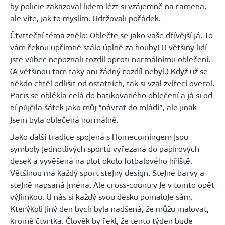
by policie zakazoval lidem lézt si vzájemně na ramena,
ale víte, jak to myslím. Udržovali pořádek.
Čtvrteční téma znělo: Oblečte se jako vaše dřívější já. To
vám řeknu upřímně stálo úplně za houby! U většiny lidí
jste vůbec nepoznali rozdíl oproti normálnímu oblečení.
(A většinou tam taky ani žádný rozdíl nebyl.) Když už se
někdo chtěl odlišit od ostatních, tak si vzal zvířecí overal.
Paris se oblékla celá do batikovaného oblečení a já si od
ní půjčila šátek jako můj “návrat do mládí”, ale jinak
jsem byla oblečená normálně.
Jako další tradice spojená s
Homecomingem
jsou
symboly jednotlivých sportů vyřezaná do papírových
desek a vyvěšená na plot okolo fotbalového hřiště.
Většinou má každý sport stejný design. Stejné barvy a
stejně napsaná jména. Ale
cross
-country je v tomto opět
výjimkou. U nás si každý svou desku pomaluje sám.
Kterýkoli jiný den bych byla nadšená, že můžu malovat,
kromě čtvrtka. Člověk by řekl, že tento týden bude