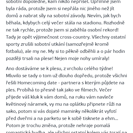
sobotní dopoledne, kam nikdo nepřišel. Upřímně jsem
byla ráda, protože jsem si nepřála nic jiného než jít
domů a nabrat síly na sobotní závody. Nevím, jak bych
běhala, kdybych celý večer stála na stadionu. Rozhodně
ne tak rychle, protože jsem si zaběhla osobní rekord!
Tady je opět výjimečnost
cross
-country. Všechny ostatní
sporty zrušili sobotní utkání (samozřejmě kromě
fotbalu), ale my ne. My si to pěkně odběhli a o pár hodin
později trsali na plese! Nejen moje nohy umíraly!
Ano dostáváme se k plesu, z vrcholu celého týdne!
Mluvilo se tady o tom už dlouho dopředu, protože všichni
řešili
Homecoming
date
- partnera s kterým půjdete na
ples. Probíhá to přesně tak jako ve filmech. Večer
přijede váš kluk k vám domů, na ruku vám navleče
květinový náramek, vy mu na oplátku připnete růži na
sako, potom si vás dojaté maminky několikrát vyfotí
před dveřmi a na parketu se k sobě tisknete a ehm...
Potom je trochu změna, protože nehraje pomalá
romantická hudba, ale všichni ostatní kolem vás trsají na