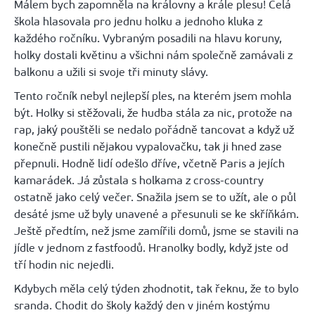
Málem bych zapomněla na královny a krále plesu! Celá
škola hlasovala pro jednu holku a jednoho kluka z
každého ročníku. Vybraným posadili na hlavu koruny,
holky dostali květinu a všichni nám společně zamávali z
balkonu a užili si svoje tři minuty slávy.
Tento ročník nebyl nejlepší ples, na kterém jsem mohla
být. Holky si stěžovali, že hudba stála za nic, pr
o
tože na
rap, jaký pouštěli se nedalo pořádně tancovat a když už
konečně pustili nějak
ou vypalovačku, tak ji hned zase
přepnuli. Hodně lidí odešlo dříve, včetně Paris a jejích
kamarádek. Já zůstala s
holkama
z
cross
-country
ostatně jako celý večer. Snažila jsem se to užít, ale o půl
desáté jsme už byly unavené a přesunuli se ke skříňkám.
Ještě předtím, než jsme zamířili domů, jsme se stavili na
jídle v jednom z fastfoodů. Hranolky bodly, když jste od
tří hodin nic nejedli.
Kdybych měla celý týden zhodnotit, tak řeknu, že to bylo
sranda. Chodit do školy každý den v jiném kostýmu