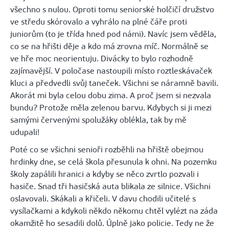
všechno s nulou. Oproti tomu seniorské holčičí družstvo
ve středu skórovalo a vyhrálo na plné čáře proti
juniorům (to je třída hned pod námi). Navíc jsem věděla,
co se na hřišti děje a kdo má zrovna míč. Normálně se
ve hře moc neorientuju. Divácky to bylo rozhodně
zajímavější. V poločase nastoupili místo roztleskávaček
kluci a předvedli svůj taneček. Všichni se náramně bavili.
Akorát mi byla celou dobu zima. A proč jsem si nezvala
bundu? Protože měla zelenou barvu. Kdybych si ji mezi
samými červenými spolužáky oblékla, tak by mě
udupali!
Poté co se všichni senioři rozběhli na hřiště obejmou
hrdinky dne, se celá škola přesunula k ohni. Na pozemku
školy zapálili hranici a kdyby se něco zvrtlo pozvali i
hasiče. Snad tři hasičská auta blikala ze silnice. Všichni
oslavovali. Skákali a křičeli. V davu chodili učitelé s
vysílačkami a kdykoli někdo někomu chtěl vylézt na záda
okamžitě ho sesadili dolů. Úplně jako policie. Tedy ne že