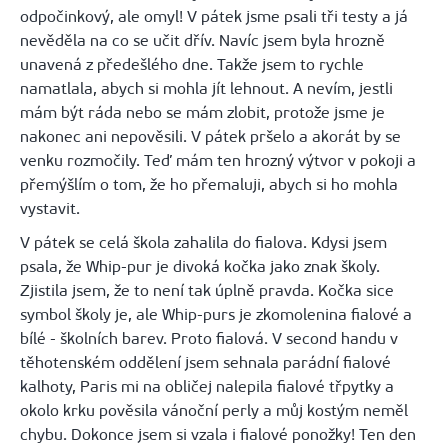
odpočinkový, ale omyl! V pátek jsme psali tři testy a já
nevěděla na co se učit dřív. Navíc jsem byla hrozně
unavená z předešlého dne. Takže jsem to rychle
namatlala, abych si mohla jít lehnout. A nevím, jestli
mám být ráda nebo se mám zlobit, protože jsme je
nakonec ani nepověsili. V pátek pršelo a akorát by se
venku rozmočily. Teď mám ten hrozný výtvor v pokoji a
přemýšlím o tom, že ho přemaluji, abych si ho mohla
vystavit.
V pátek se celá škola zahalila do fialova. Kdysi jsem
psala, že
Whip-pur
je divoká kočka jako znak školy.
Zjistila jsem, že to není tak úplně pravda. Kočka sice
symbol školy je, ale
Whip-purs
je zkomolenina fialové a
bílé - školních
barev. Proto fialová. V second handu v
těhotenském oddělení jsem sehnala parádní fialové
kalhoty, Paris mi na obličej nalepila fialové třpytky a
okolo krku pověsila vánoční perly a můj kostým neměl
chybu. Dokonce jsem si vzala i fialové ponožky! Ten den