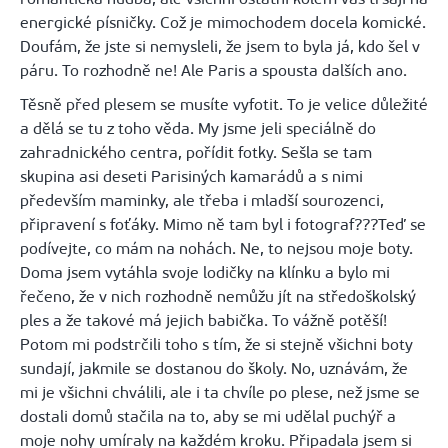
energické písničky. Což je mimochodem docela komické.
Doufám, že jste si nemysleli, že jsem to byla já, kdo šel v
páru. To rozhodně ne! Ale Paris a spousta dalších ano.
Těsně před plesem se musíte vyfotit. To je velice důležité
a dělá se tu z toho věda. My jsme jeli speciálně do
zahradnického centra, pořídit fotky. Sešla se tam
skupina asi deseti
Parisiných
kamarádů a s nimi
především maminky, ale třeba i mladší sourozenci,
připravení s foťáky. Mimo ně tam byl i fotograf???Teď se
podívejte, co mám na nohách. Ne, to nejsou moje boty.
Doma jsem vytáhla svoje lodičky na klínku a bylo mi
řečeno, že v nich rozhodně nemůžu jít na středoškolský
ples a že takové má jejich babička. To vážně potěší!
Potom mi podstrčili toho s tím, že si stejně všichni boty
sundají, jakmile se dostanou do školy. No, uznávám, že
mi je všichni chválili, ale i ta chvíle po plese, než jsme se
dostali domů stačila na to, aby se mi udělal puchýř a
moje nohy umíraly na každém kroku. Připadala jsem si