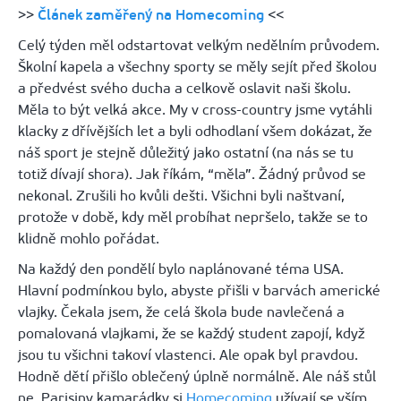
>>
Článek zaměřený na Homecoming
<<
Celý týden měl odstartovat velkým nedělním průvodem.
Školní kapela a všechny sporty se měly sejít před školou
a předvést svého ducha a celkově oslavit naši školu.
Měla to být velká akce. My v
cross
-country jsme vytáhli
klacky z dřívějších let a byli odhodlaní všem dokázat, že
náš sport je stejně důležitý jako ostatní (na nás se tu
totiž dívají shora). Jak říkám, “měla”. Žádný průvod se
nekonal. Zrušili ho kvůli dešti. Všichni byli naštvaní,
protože v době, kdy měl probíhat nepršelo, takže se to
klidně mohlo pořádat.
Na
každý den
pondělí bylo naplánované téma USA.
Hlavní podmínkou bylo, abyste přišli v barvách americké
vlajky. Čekala jsem, že celá škola bude navlečená a
pomalovaná vlajkami, že se každý student zapojí, když
jsou tu všichni takoví vlastenci. Ale opak byl pravdou.
Hodně dětí přišlo oblečený úplně normálně. Ale náš stůl
ne.
Parisiny
kamarádky si
Homecoming
užívají se vším