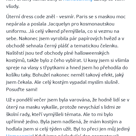
všudy.
Úterní
dress
code
zněl - vesmír
. Paris se s maskou moc
nepárala a poslala
Jacquelyn
pro
kosmonautskou
uniformu. Já celý víkend přemýšlela, co si vezmu na
sebe. Nakonec jsem vyrobila pár papírových hvězd a v
obchodě sehnala černý plášť a tematickou čelenku.
Naštěstí jsou teď obchody plné
halloweenských
kostýmů, takže bylo z čeho vybírat. U kasy jsem si všimla
spreje na vlasy s třpytkami a hned jsem ho přehodila do
košíku taky. Bohužel nakonec neměl takový efekt, jaký
jsem čekala. Ale celý kostým vypadal myslím slušně.
Posuďte sami!
Už v pondělí večer jsem byla varována, že hodně lidí se v
úterý na masku vykašle, protože nevychází s lidmi ze
školní rady, kteří vymýšleli témata. Ale to mi bylo
upřímně jedno. Byla jsem nadšená, že mám kostým a
hodlala jsem si celý týden užít. Byl to přeci jen můj jediný