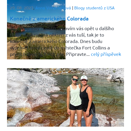
29. 08. 2023
,
Anna Vondroušová
|
Blogy studentů z USA
Konečně z amerického Colorada
Ahoj moji milý čtenáři, zdravím vás opět u dalšího
blogu a jak možná někteří z vás tuší, tak je to
konečně z amerického Colorada. Dnes budu
vyprávět o mé cestě do městečka Fort Collins a
prvních dvou týdnech zde. Připravte…
celý příspěvek