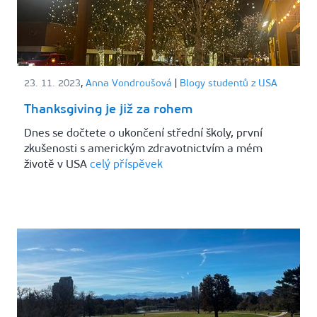
23. 11. 2023
,
Anna Vondroušová
|
Blogy studentů z USA
Thanksgiving je již za rohem
Dnes se dočtete o ukončení střední školy, první
zkušenosti s americkým zdravotnictvím a mém
životě v USA
celý příspěvek