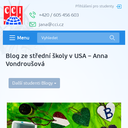
Přihlášení pro studenty
+420 / 605 456 603
jana@cci.cz
Menu
Blog ze střední školy v USA – Anna
Vondroušová
Další studenti Blogy