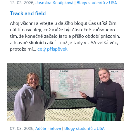
13. 03. 2026
,
Jasmína Konůpková
|
Blogy studentů z USA
Track and field
Ahoj všichni a vítejte u dalšího blogu! Čas utíká čím
dál tím rychleji, což může být částečně způsobeno
tím, že konečně začalo jaro a přišlo období prázdnin,
a hlavně školních akcí – což je tady v USA velká věc,
protože mí…
celý příspěvek
07. 03. 2026
,
Adéla Fialová
|
Blogy studentů z USA