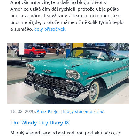
Ahoj všichni a vítejte u dalšího blogu! Život v
Americe utíká čím dál rychleji, protože už je půlka
února za námi. I když tady v Texasu mi to moc jako
únor nepřijde, protože máme už několik týdnů teplo
a sluníčko.
celý příspěvek
16. 02. 2026
,
Anna Krejčí
|
Blogy studentů z USA
The Windy City Diary IX
Minulý víkend jsme s host rodinou podnikli něco, co