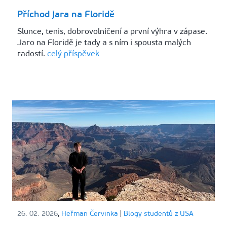
Příchod jara na Floridě
Slunce, tenis, dobrovolničení a první výhra v zápase.
Jaro na Floridě je tady a s ním i spousta malých
radostí.
celý příspěvek
26. 02. 2026
,
Heřman Červinka
|
Blogy studentů z USA