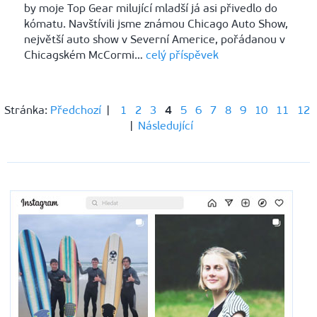
by moje Top Gear milující mladší já asi přivedlo do
kómatu. Navštívili jsme známou Chicago Auto Show,
největší auto show v Severní Americe, pořádanou v
Chicagském McCormi…
celý příspěvek
Stránka:
Předchozí
|
1
2
3
4
5
6
7
8
9
10
11
12
|
Následující